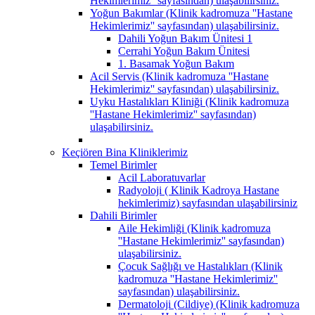
Hekimlerimiz'' sayfasından) ulaşabilirsiniz.
Yoğun Bakımlar (Klinik kadromuza ''Hastane
Hekimlerimiz'' sayfasından) ulaşabilirsiniz.
Dahili Yoğun Bakım Ünitesi 1
Cerrahi Yoğun Bakım Ünitesi
1. Basamak Yoğun Bakım
Acil Servis (Klinik kadromuza ''Hastane
Hekimlerimiz'' sayfasından) ulaşabilirsiniz.
Uyku Hastalıkları Kliniği (Klinik kadromuza
''Hastane Hekimlerimiz'' sayfasından)
ulaşabilirsiniz.
Keçiören Bina Kliniklerimiz
Temel Birimler
Acil Laboratuvarlar
Radyoloji ( Klinik Kadroya Hastane
hekimlerimiz) sayfasından ulaşabilirsiniz
Dahili Birimler
Aile Hekimliği (Klinik kadromuza
''Hastane Hekimlerimiz'' sayfasından)
ulaşabilirsiniz.
Çocuk Sağlığı ve Hastalıkları (Klinik
kadromuza ''Hastane Hekimlerimiz''
sayfasından) ulaşabilirsiniz.
Dermatoloji (Cildiye) (Klinik kadromuza