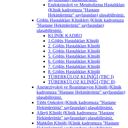
Endokrinoloji ve Metabolizma Hastalıkları
(Klinik kadromuza ''Hastane
Hekimlerimiz'' sayfasından) ulaşabilirsiniz.
Göğüs Hastalıkları Klinikleri (Klinik kadromuza
''Hastane Hekimlerimiz'' sayfasından)
ulaşabilirsiniz.
KLİNİK KADRO
1.Göğüs Hastalıkları Kliniği
2. Göğüs Hastalıkları Kliniği
3. Göğüs Hastalıkları Kliniği
5. Göğüs Hastalıkları Kliniği
6. Göğüs Hastalıkları Kliniği
7. Göğüs Hastalıkları Kliniği
8. Göğüs Hastalıkları Kliniği
TÜBERKÜLOZ KLİNİĞİ (TBC I)
TÜBERKÜLOZ KLİNİĞİ (TBC II)
Anesteziyoloji ve Reanimasyon Kliniği (Klinik
kadromuza ''Hastane Hekimlerimiz'' sayfasından)
ulaşabilirsiniz.
Tıbbi Onkoloji (Klinik kadromuza ''Hastane
Hekimlerimiz'' sayfasından) ulaşabilirsiniz.
Allerji Kliniği (Klinik kadromuza ''Hastane
Hekimlerimiz'' sayfasından) ulaşabilirsiniz.
Mahkûm Kliniği (Klinik kadromuza ''Hastane