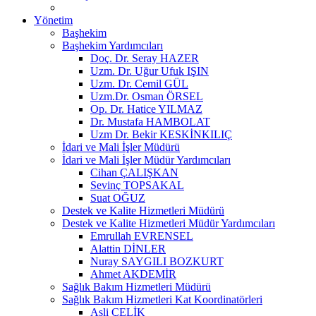
Yönetim
Başhekim
Başhekim Yardımcıları
Doç. Dr. Seray HAZER
Uzm. Dr. Uğur Ufuk IŞIN
Uzm. Dr. Cemil GÜL
Uzm.Dr. Osman ÖRSEL
Op. Dr. Hatice YILMAZ
Dr. Mustafa HAMBOLAT
Uzm Dr. Bekir KESKİNKILIÇ
İdari ve Mali İşler Müdürü
İdari ve Mali İşler Müdür Yardımcıları
Cihan ÇALIŞKAN
Sevinç TOPSAKAL
Suat OĞUZ
Destek ve Kalite Hizmetleri Müdürü
Destek ve Kalite Hizmetleri Müdür Yardımcıları
Emrullah EVRENSEL
Alattin DİNLER
Nuray SAYGILI BOZKURT
Ahmet AKDEMİR
Sağlık Bakım Hizmetleri Müdürü
Sağlık Bakım Hizmetleri Kat Koordinatörleri
Asli ÇELİK