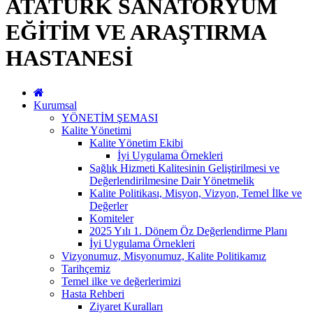
ATATÜRK SANATORYUM
EĞİTİM VE ARAŞTIRMA
HASTANESİ
Kurumsal
YÖNETİM ŞEMASI
Kalite Yönetimi
Kalite Yönetim Ekibi
İyi Uygulama Örnekleri
Sağlık Hizmeti Kalitesinin Geliştirilmesi ve
Değerlendirilmesine Dair Yönetmelik
Kalite Politikası, Misyon, Vizyon, Temel İlke ve
Değerler
Komiteler
2025 Yılı 1. Dönem Öz Değerlendirme Planı
İyi Uygulama Örnekleri
Vizyonumuz, Misyonumuz, Kalite Politikamız
Tarihçemiz
Temel ilke ve değerlerimizi
Hasta Rehberi
Ziyaret Kuralları