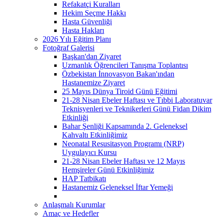
Refakatçi Kuralları
Hekim Seçme Hakkı
Hasta Güvenliği
Hasta Hakları
2026 Yılı Eğitim Planı
Fotoğraf Galerisi
Başkan'dan Ziyaret
Uzmanlık Öğrencileri Tanışma Toplantısı
Özbekistan İnnovasyon Bakan'ından
Hastanemize Ziyaret
25 Mayıs Dünya Tiroid Günü Eğitimi
21-28 Nisan Ebeler Haftası ve Tıbbi Laboratuvar
Teknisyenleri ve Teknikerleri Günü Fidan Dikim
Etkinliği
Bahar Şenliği Kapsamında 2. Geleneksel
Kahvaltı Etkinliğimiz
Neonatal Resusitasyon Programı (NRP)
Uygulayıcı Kursu
21-28 Nisan Ebeler Haftası ve 12 Mayıs
Hemşireler Günü Etkinliğimiz
HAP Tatbikatı
Hastanemiz Geleneksel İftar Yemeği
Anlaşmalı Kurumlar
Amaç ve Hedefler