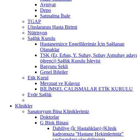
Ayniyat
Depo
Satınalma İhale
TGAP
Uluslararası Hasta Birimi
Nütrisyon
Sağlık Kurulu
Hastanemizce Engellilerimiz İçin Sağlanan
Olanaklar
TSK (Er, Erbaş, Y. Subay, Subay Astsubay adayı
öğrenci) Sağlık Kurulu İşleyişi
Başvuru Şekli
Genel Bilgiler
Etik Kurul
Mevzuat ve Kılavuz
BİLİMSEL ÇALIŞMALAR ETİK KURULU
Evde Sağlık
Klinikler
Sanatoryum Bina Kliniklerimiz
Doktorlar
G Blok Binası
Dahiliye (İç Hastalıkları) (Klinik
kadromuza ''Hastane Hekimlerimiz''
sayfasından) ulaşabilirsiniz.