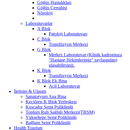
Göğüs Hastalıkları
Göğüs Cerrahisi
Nöroloji
Laboratuvarlar
A Blok
Patoloji Laboratuvarı
C Blok
Transfüzyon Merkezi
G Blok
Merkez Laboratuvar (Klinik kadromuza
''Hastane Hekimlerimiz'' sayfasından)
ulaşabilirsiniz.
K Blok
Transfüzyon Merkezi
K Blok Ek Bina
Acil Laboratuvar
İletişim & Ulaşım
Sanatoryum Ana Bina
Keçiören K Blok Yerleşkesi
Kuşcağız Semt Polikliniği
Toplum Ruh Sağlığı Merkezi(TRSM)
Yükseltepe Semt Polikliniği
Bağlum Semt Polikliniği
Health Tourism