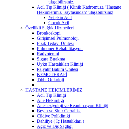
ulaşabilirsiniz.
Acil Tıp Kliniği ( Klinik Kadromuza ''Hastane
Hekimlerimiz'' sayfasından) ulaşabilirsiniz
Yetişkin Acil
Çocuk Acil
Özellikli Sağlık Hizmetleri
Bronkoskopi
Girişimsel Pulmonoloji
Fizik Tedavi Ünitesi
Pulmoner Rehabilitasyon
Radyoterapi
Sigara Bırakma
Uyku Hastalıkları Kliniği
Palyatif Bakım Ünitesi
KEMOTERAPİ
Tıbbi Onkoloji
HASTANE HEKİMLERİMİZ
Acil Tıp Kliniği
Aile Hekimliği
Anesteziyoloji ve Reanimasyon Kliniği
Beyin ve Sinir Cerrahisi
Cildiye Polikliniği
Dahiliye ( İç Hastalıkları )
Ağız ve Diş Sağlığı