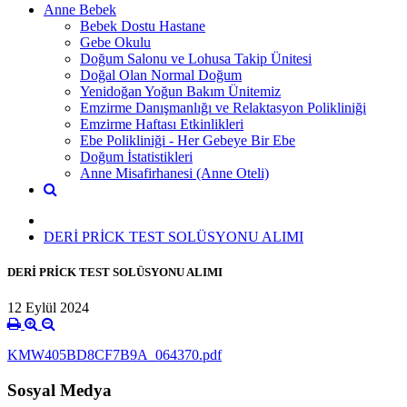
Anne Bebek
Bebek Dostu Hastane
Gebe Okulu
Doğum Salonu ve Lohusa Takip Ünitesi
Doğal Olan Normal Doğum
Yenidoğan Yoğun Bakım Ünitemiz
Emzirme Danışmanlığı ve Relaktasyon Polikliniği
Emzirme Haftası Etkinlikleri
Ebe Polikliniği - Her Gebeye Bir Ebe
Doğum İstatistikleri
Anne Misafirhanesi (Anne Oteli)
DERİ PRİCK TEST SOLÜSYONU ALIMI
DERİ PRİCK TEST SOLÜSYONU ALIMI
12 Eylül 2024
KMW405BD8CF7B9A_064370.pdf
Sosyal Medya