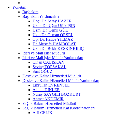
Yönetim
Başhekim
Başhekim Yardımcıları
Doç. Dr. Seray HAZER
Uzm. Dr. Uğur Ufuk IŞIN
Uzm. Dr. Cemil GÜL
Uzm.Dr. Osman ÖRSEL
Op. Dr. Hatice YILMAZ
Dr. Mustafa HAMBOLAT
Uzm Dr. Bekir KESKİNKILIÇ
İdari ve Mali İşler Müdürü
İdari ve Mali İşler Müdür Yardımcıları
Cihan ÇALIŞKAN
Sevinç TOPSAKAL
Suat OĞUZ
Destek ve Kalite Hizmetleri Müdürü
Destek ve Kalite Hizmetleri Müdür Yardımcıları
Emrullah EVRENSEL
Alattin DİNLER
Nuray SAYGILI BOZKURT
Ahmet AKDEMİR
Sağlık Bakım Hizmetleri Müdürü
Sağlık Bakım Hizmetleri Kat Koordinatörleri
Asli ÇELİK