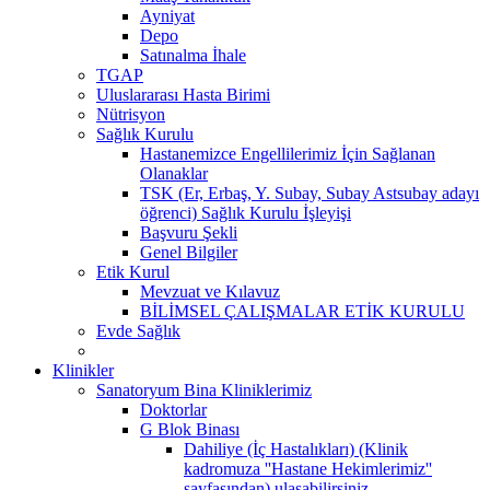
Ayniyat
Depo
Satınalma İhale
TGAP
Uluslararası Hasta Birimi
Nütrisyon
Sağlık Kurulu
Hastanemizce Engellilerimiz İçin Sağlanan
Olanaklar
TSK (Er, Erbaş, Y. Subay, Subay Astsubay adayı
öğrenci) Sağlık Kurulu İşleyişi
Başvuru Şekli
Genel Bilgiler
Etik Kurul
Mevzuat ve Kılavuz
BİLİMSEL ÇALIŞMALAR ETİK KURULU
Evde Sağlık
Klinikler
Sanatoryum Bina Kliniklerimiz
Doktorlar
G Blok Binası
Dahiliye (İç Hastalıkları) (Klinik
kadromuza ''Hastane Hekimlerimiz''
sayfasından) ulaşabilirsiniz.