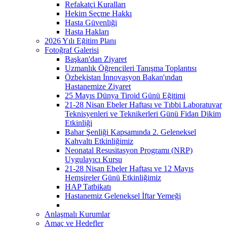
Refakatçi Kuralları
Hekim Seçme Hakkı
Hasta Güvenliği
Hasta Hakları
2026 Yılı Eğitim Planı
Fotoğraf Galerisi
Başkan'dan Ziyaret
Uzmanlık Öğrencileri Tanışma Toplantısı
Özbekistan İnnovasyon Bakan'ından
Hastanemize Ziyaret
25 Mayıs Dünya Tiroid Günü Eğitimi
21-28 Nisan Ebeler Haftası ve Tıbbi Laboratuvar
Teknisyenleri ve Teknikerleri Günü Fidan Dikim
Etkinliği
Bahar Şenliği Kapsamında 2. Geleneksel
Kahvaltı Etkinliğimiz
Neonatal Resusitasyon Programı (NRP)
Uygulayıcı Kursu
21-28 Nisan Ebeler Haftası ve 12 Mayıs
Hemşireler Günü Etkinliğimiz
HAP Tatbikatı
Hastanemiz Geleneksel İftar Yemeği
Anlaşmalı Kurumlar
Amaç ve Hedefler