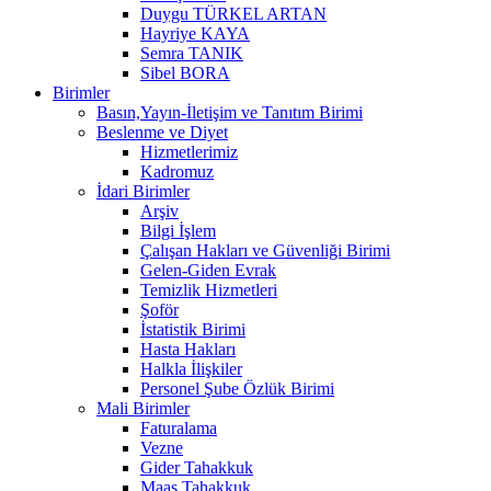
Duygu TÜRKEL ARTAN
Hayriye KAYA
Semra TANIK
Sibel BORA
Birimler
Basın,Yayın-İletişim ve Tanıtım Birimi
Beslenme ve Diyet
Hizmetlerimiz
Kadromuz
İdari Birimler
Arşiv
Bilgi İşlem
Çalışan Hakları ve Güvenliği Birimi
Gelen-Giden Evrak
Temizlik Hizmetleri
Şoför
İstatistik Birimi
Hasta Hakları
Halkla İlişkiler
Personel Şube Özlük Birimi
Mali Birimler
Faturalama
Vezne
Gider Tahakkuk
Maaş Tahakkuk