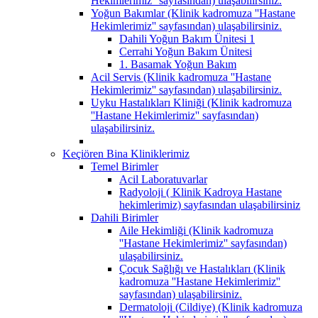
Hekimlerimiz'' sayfasından) ulaşabilirsiniz.
Yoğun Bakımlar (Klinik kadromuza ''Hastane
Hekimlerimiz'' sayfasından) ulaşabilirsiniz.
Dahili Yoğun Bakım Ünitesi 1
Cerrahi Yoğun Bakım Ünitesi
1. Basamak Yoğun Bakım
Acil Servis (Klinik kadromuza ''Hastane
Hekimlerimiz'' sayfasından) ulaşabilirsiniz.
Uyku Hastalıkları Kliniği (Klinik kadromuza
''Hastane Hekimlerimiz'' sayfasından)
ulaşabilirsiniz.
Keçiören Bina Kliniklerimiz
Temel Birimler
Acil Laboratuvarlar
Radyoloji ( Klinik Kadroya Hastane
hekimlerimiz) sayfasından ulaşabilirsiniz
Dahili Birimler
Aile Hekimliği (Klinik kadromuza
''Hastane Hekimlerimiz'' sayfasından)
ulaşabilirsiniz.
Çocuk Sağlığı ve Hastalıkları (Klinik
kadromuza ''Hastane Hekimlerimiz''
sayfasından) ulaşabilirsiniz.
Dermatoloji (Cildiye) (Klinik kadromuza