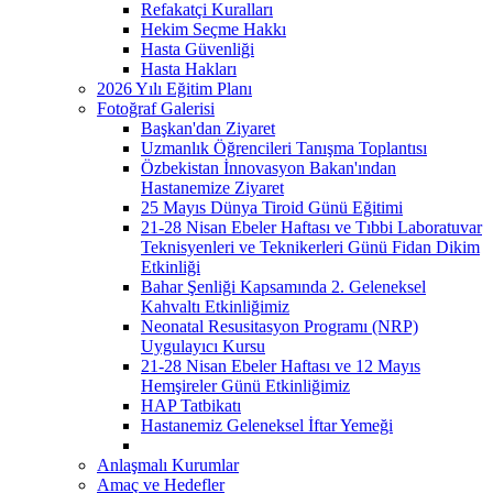
Refakatçi Kuralları
Hekim Seçme Hakkı
Hasta Güvenliği
Hasta Hakları
2026 Yılı Eğitim Planı
Fotoğraf Galerisi
Başkan'dan Ziyaret
Uzmanlık Öğrencileri Tanışma Toplantısı
Özbekistan İnnovasyon Bakan'ından
Hastanemize Ziyaret
25 Mayıs Dünya Tiroid Günü Eğitimi
21-28 Nisan Ebeler Haftası ve Tıbbi Laboratuvar
Teknisyenleri ve Teknikerleri Günü Fidan Dikim
Etkinliği
Bahar Şenliği Kapsamında 2. Geleneksel
Kahvaltı Etkinliğimiz
Neonatal Resusitasyon Programı (NRP)
Uygulayıcı Kursu
21-28 Nisan Ebeler Haftası ve 12 Mayıs
Hemşireler Günü Etkinliğimiz
HAP Tatbikatı
Hastanemiz Geleneksel İftar Yemeği
Anlaşmalı Kurumlar
Amaç ve Hedefler