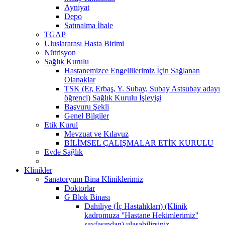
Ayniyat
Depo
Satınalma İhale
TGAP
Uluslararası Hasta Birimi
Nütrisyon
Sağlık Kurulu
Hastanemizce Engellilerimiz İçin Sağlanan
Olanaklar
TSK (Er, Erbaş, Y. Subay, Subay Astsubay adayı
öğrenci) Sağlık Kurulu İşleyişi
Başvuru Şekli
Genel Bilgiler
Etik Kurul
Mevzuat ve Kılavuz
BİLİMSEL ÇALIŞMALAR ETİK KURULU
Evde Sağlık
Klinikler
Sanatoryum Bina Kliniklerimiz
Doktorlar
G Blok Binası
Dahiliye (İç Hastalıkları) (Klinik
kadromuza ''Hastane Hekimlerimiz''
sayfasından) ulaşabilirsiniz.