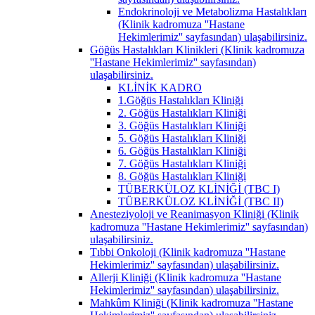
Endokrinoloji ve Metabolizma Hastalıkları
(Klinik kadromuza ''Hastane
Hekimlerimiz'' sayfasından) ulaşabilirsiniz.
Göğüs Hastalıkları Klinikleri (Klinik kadromuza
''Hastane Hekimlerimiz'' sayfasından)
ulaşabilirsiniz.
KLİNİK KADRO
1.Göğüs Hastalıkları Kliniği
2. Göğüs Hastalıkları Kliniği
3. Göğüs Hastalıkları Kliniği
5. Göğüs Hastalıkları Kliniği
6. Göğüs Hastalıkları Kliniği
7. Göğüs Hastalıkları Kliniği
8. Göğüs Hastalıkları Kliniği
TÜBERKÜLOZ KLİNİĞİ (TBC I)
TÜBERKÜLOZ KLİNİĞİ (TBC II)
Anesteziyoloji ve Reanimasyon Kliniği (Klinik
kadromuza ''Hastane Hekimlerimiz'' sayfasından)
ulaşabilirsiniz.
Tıbbi Onkoloji (Klinik kadromuza ''Hastane
Hekimlerimiz'' sayfasından) ulaşabilirsiniz.
Allerji Kliniği (Klinik kadromuza ''Hastane
Hekimlerimiz'' sayfasından) ulaşabilirsiniz.
Mahkûm Kliniği (Klinik kadromuza ''Hastane