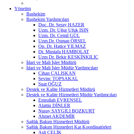
Yönetim
Başhekim
Başhekim Yardımcıları
Doç. Dr. Seray HAZER
Uzm. Dr. Uğur Ufuk IŞIN
Uzm. Dr. Cemil GÜL
Uzm.Dr. Osman ÖRSEL
Op. Dr. Hatice YILMAZ
Dr. Mustafa HAMBOLAT
Uzm Dr. Bekir KESKİNKILIÇ
İdari ve Mali İşler Müdürü
İdari ve Mali İşler Müdür Yardımcıları
Cihan ÇALIŞKAN
Sevinç TOPSAKAL
Suat OĞUZ
Destek ve Kalite Hizmetleri Müdürü
Destek ve Kalite Hizmetleri Müdür Yardımcıları
Emrullah EVRENSEL
Alattin DİNLER
Nuray SAYGILI BOZKURT
Ahmet AKDEMİR
Sağlık Bakım Hizmetleri Müdürü
Sağlık Bakım Hizmetleri Kat Koordinatörleri
Asli ÇELİK