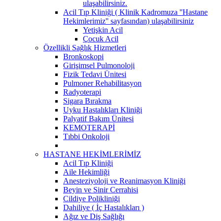
ulaşabilirsiniz.
Acil Tıp Kliniği ( Klinik Kadromuza ''Hastane
Hekimlerimiz'' sayfasından) ulaşabilirsiniz
Yetişkin Acil
Çocuk Acil
Özellikli Sağlık Hizmetleri
Bronkoskopi
Girişimsel Pulmonoloji
Fizik Tedavi Ünitesi
Pulmoner Rehabilitasyon
Radyoterapi
Sigara Bırakma
Uyku Hastalıkları Kliniği
Palyatif Bakım Ünitesi
KEMOTERAPİ
Tıbbi Onkoloji
HASTANE HEKİMLERİMİZ
Acil Tıp Kliniği
Aile Hekimliği
Anesteziyoloji ve Reanimasyon Kliniği
Beyin ve Sinir Cerrahisi
Cildiye Polikliniği
Dahiliye ( İç Hastalıkları )
Ağız ve Diş Sağlığı