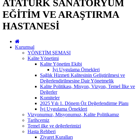
ATATÜRK SANATORYUM
EĞİTİM VE ARAŞTIRMA
HASTANESİ
Kurumsal
YÖNETİM ŞEMASI
Kalite Yönetimi
Kalite Yönetim Ekibi
İyi Uygulama Örnekleri
Sağlık Hizmeti Kalitesinin Geliştirilmesi ve
Değerlendirilmesine Dair Yönetmelik
Kalite Politikası, Misyon, Vizyon, Temel İlke ve
Değerler
Komiteler
2025 Yılı 1. Dönem Öz Değerlendirme Planı
İyi Uygulama Örnekleri
Vizyonumuz, Misyonumuz, Kalite Politikamız
Tarihçemiz
Temel ilke ve değerlerimizi
Hasta Rehberi
Ziyaret Kuralları