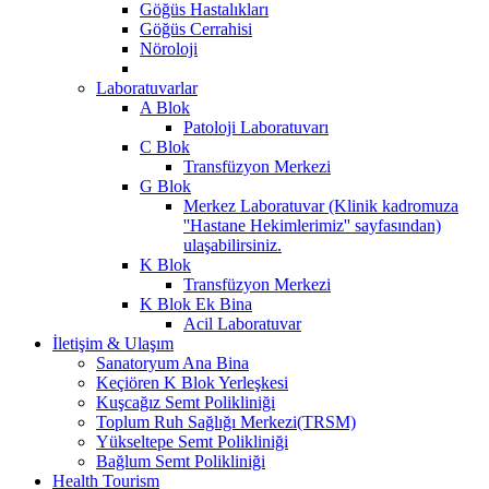
Göğüs Hastalıkları
Göğüs Cerrahisi
Nöroloji
Laboratuvarlar
A Blok
Patoloji Laboratuvarı
C Blok
Transfüzyon Merkezi
G Blok
Merkez Laboratuvar (Klinik kadromuza
''Hastane Hekimlerimiz'' sayfasından)
ulaşabilirsiniz.
K Blok
Transfüzyon Merkezi
K Blok Ek Bina
Acil Laboratuvar
İletişim & Ulaşım
Sanatoryum Ana Bina
Keçiören K Blok Yerleşkesi
Kuşcağız Semt Polikliniği
Toplum Ruh Sağlığı Merkezi(TRSM)
Yükseltepe Semt Polikliniği
Bağlum Semt Polikliniği
Health Tourism