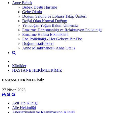
Anne Bebek
Bebek Dostu Hastane
Gebe Okulu
Doğum Salonu ve Lohusa Takip Ünitesi
Doğal Olan Normal Doğum
Yenidoğan Yoğun Bakım Ünitemiz
Emzirme Danışmanlığı ve Relaktasyon Polikliniği
Emzirme Haftası Etkinlikleri
Ebe Polikliniği - Her Gebeye Bir Ebe
Doğum İstatistikleri
Anne Misafirhanesi (Anne Oteli)
Klinikler
HASTANE HEKİMLERİMİZ
HASTANE HEKİMLERİMİZ
27 Nisan 2023
Acil Tıp Kliniği
Aile Hekimliği
Anesteziyoloji ve Reanimasyon Kliniği