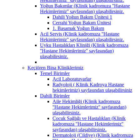
Hekimlerimiz'' sayfasından) ulaşabilirsiniz.
Yoğun Bakımlar (Klinik kadromuza ''Hastane
Hekimlerimiz'' sayfasından) ulaşabilirsiniz.
Dahili Yoğun Bakım Ünitesi 1
Cerrahi Yoğun Bakım Ünitesi
1. Basamak Yoğun Bakım
Acil Servis (Klinik kadromuza ''Hastane
Hekimlerimiz'' sayfasından) ulaşabilirsiniz.
Uyku Hastalıkları Kliniği (Klinik kadromuza
''Hastane Hekimlerimiz'' sayfasından)
ulaşabilirsiniz.
Keçiören Bina Kliniklerimiz
Temel Birimler
Acil Laboratuvarlar
Radyoloji ( Klinik Kadroya Hastane
hekimlerimiz) sayfasından ulaşabilirsiniz
Dahili Birimler
Aile Hekimliği (Klinik kadromuza
''Hastane Hekimlerimiz'' sayfasından)
ulaşabilirsiniz.
Çocuk Sağlığı ve Hastalıkları (Klinik
kadromuza ''Hastane Hekimlerimiz''
sayfasından) ulaşabilirsiniz.
Dermatoloji (Cildiye) (Klinik kadromuza