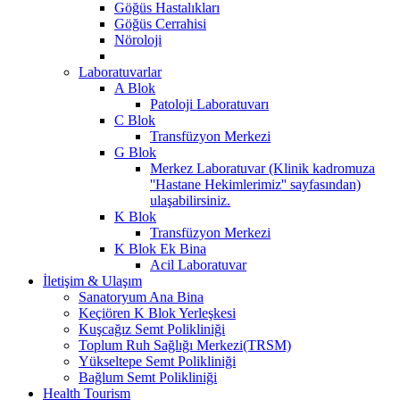
Göğüs Hastalıkları
Göğüs Cerrahisi
Nöroloji
Laboratuvarlar
A Blok
Patoloji Laboratuvarı
C Blok
Transfüzyon Merkezi
G Blok
Merkez Laboratuvar (Klinik kadromuza
''Hastane Hekimlerimiz'' sayfasından)
ulaşabilirsiniz.
K Blok
Transfüzyon Merkezi
K Blok Ek Bina
Acil Laboratuvar
İletişim & Ulaşım
Sanatoryum Ana Bina
Keçiören K Blok Yerleşkesi
Kuşcağız Semt Polikliniği
Toplum Ruh Sağlığı Merkezi(TRSM)
Yükseltepe Semt Polikliniği
Bağlum Semt Polikliniği
Health Tourism