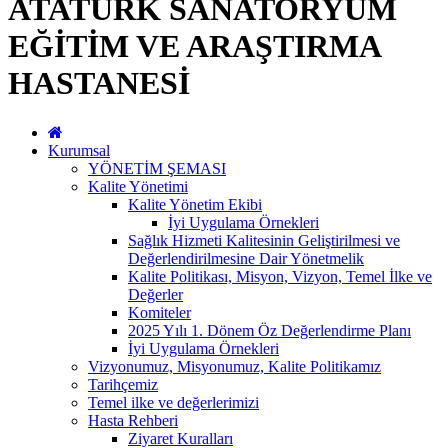
ATATÜRK SANATORYUM
EĞİTİM VE ARAŞTIRMA
HASTANESİ
Kurumsal
YÖNETİM ŞEMASI
Kalite Yönetimi
Kalite Yönetim Ekibi
İyi Uygulama Örnekleri
Sağlık Hizmeti Kalitesinin Geliştirilmesi ve
Değerlendirilmesine Dair Yönetmelik
Kalite Politikası, Misyon, Vizyon, Temel İlke ve
Değerler
Komiteler
2025 Yılı 1. Dönem Öz Değerlendirme Planı
İyi Uygulama Örnekleri
Vizyonumuz, Misyonumuz, Kalite Politikamız
Tarihçemiz
Temel ilke ve değerlerimizi
Hasta Rehberi
Ziyaret Kuralları