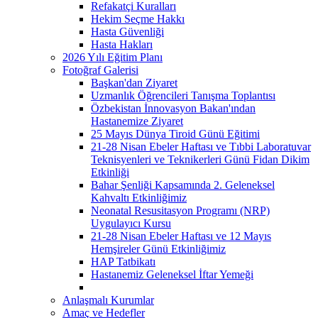
Refakatçi Kuralları
Hekim Seçme Hakkı
Hasta Güvenliği
Hasta Hakları
2026 Yılı Eğitim Planı
Fotoğraf Galerisi
Başkan'dan Ziyaret
Uzmanlık Öğrencileri Tanışma Toplantısı
Özbekistan İnnovasyon Bakan'ından
Hastanemize Ziyaret
25 Mayıs Dünya Tiroid Günü Eğitimi
21-28 Nisan Ebeler Haftası ve Tıbbi Laboratuvar
Teknisyenleri ve Teknikerleri Günü Fidan Dikim
Etkinliği
Bahar Şenliği Kapsamında 2. Geleneksel
Kahvaltı Etkinliğimiz
Neonatal Resusitasyon Programı (NRP)
Uygulayıcı Kursu
21-28 Nisan Ebeler Haftası ve 12 Mayıs
Hemşireler Günü Etkinliğimiz
HAP Tatbikatı
Hastanemiz Geleneksel İftar Yemeği
Anlaşmalı Kurumlar
Amaç ve Hedefler