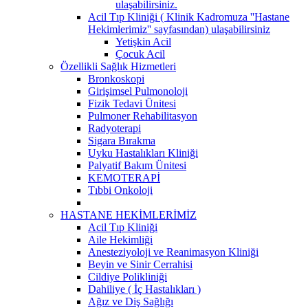
ulaşabilirsiniz.
Acil Tıp Kliniği ( Klinik Kadromuza ''Hastane
Hekimlerimiz'' sayfasından) ulaşabilirsiniz
Yetişkin Acil
Çocuk Acil
Özellikli Sağlık Hizmetleri
Bronkoskopi
Girişimsel Pulmonoloji
Fizik Tedavi Ünitesi
Pulmoner Rehabilitasyon
Radyoterapi
Sigara Bırakma
Uyku Hastalıkları Kliniği
Palyatif Bakım Ünitesi
KEMOTERAPİ
Tıbbi Onkoloji
HASTANE HEKİMLERİMİZ
Acil Tıp Kliniği
Aile Hekimliği
Anesteziyoloji ve Reanimasyon Kliniği
Beyin ve Sinir Cerrahisi
Cildiye Polikliniği
Dahiliye ( İç Hastalıkları )
Ağız ve Diş Sağlığı