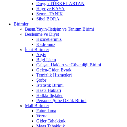
Duygu TÜRKEL ARTAN
Hayriye KAYA
Semra TANIK
Sibel BORA
Birimler
Basın,Yayın-İletişim ve Tanıtım Birimi
Beslenme ve Diyet
Hizmetlerimiz
Kadromuz
İdari Birimler
Arşiv
Bilgi İşlem
Çalışan Hakları ve Güvenliği Birimi
Gelen-Giden Evrak
Temizlik Hizmetleri
Şoför
İstatistik Birimi
Hasta Hakları
Halkla İlişkiler
Personel Şube Özlük Birimi
Mali Birimler
Faturalama
Vezne
Gider Tahakkuk
Maaş Tahakkuk