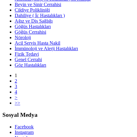
Beyin ve Sinir Cerrahisi
Cildiye Polikliniği
Dahiliye ( İç Hastalıkları )
Ağız ve Diş Sağlığı
Göğüs Hastalıkları
Göğüs Cerrahisi
Nöroloji
Acil Servis Hasta Nakil
İmmünoloji ve Alerji Hastalıkları
Fizik Tedavi
Genel Cerrahi
Göz Hastalıkları
1
2
3
4
>
>>
Sosyal Medya
Facebook
Instagram