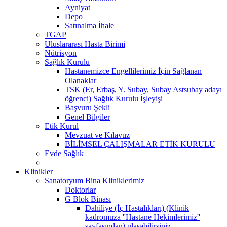
Ayniyat
Depo
Satınalma İhale
TGAP
Uluslararası Hasta Birimi
Nütrisyon
Sağlık Kurulu
Hastanemizce Engellilerimiz İçin Sağlanan
Olanaklar
TSK (Er, Erbaş, Y. Subay, Subay Astsubay adayı
öğrenci) Sağlık Kurulu İşleyişi
Başvuru Şekli
Genel Bilgiler
Etik Kurul
Mevzuat ve Kılavuz
BİLİMSEL ÇALIŞMALAR ETİK KURULU
Evde Sağlık
Klinikler
Sanatoryum Bina Kliniklerimiz
Doktorlar
G Blok Binası
Dahiliye (İç Hastalıkları) (Klinik
kadromuza ''Hastane Hekimlerimiz''
sayfasından) ulaşabilirsiniz.