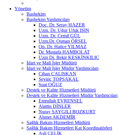
Yönetim
Başhekim
Başhekim Yardımcıları
Doç. Dr. Seray HAZER
Uzm. Dr. Uğur Ufuk IŞIN
Uzm. Dr. Cemil GÜL
Uzm.Dr. Osman ÖRSEL
Op. Dr. Hatice YILMAZ
Dr. Mustafa HAMBOLAT
Uzm Dr. Bekir KESKİNKILIÇ
İdari ve Mali İşler Müdürü
İdari ve Mali İşler Müdür Yardımcıları
Cihan ÇALIŞKAN
Sevinç TOPSAKAL
Suat OĞUZ
Destek ve Kalite Hizmetleri Müdürü
Destek ve Kalite Hizmetleri Müdür Yardımcıları
Emrullah EVRENSEL
Alattin DİNLER
Nuray SAYGILI BOZKURT
Ahmet AKDEMİR
Sağlık Bakım Hizmetleri Müdürü
Sağlık Bakım Hizmetleri Kat Koordinatörleri
Asli ÇELİK