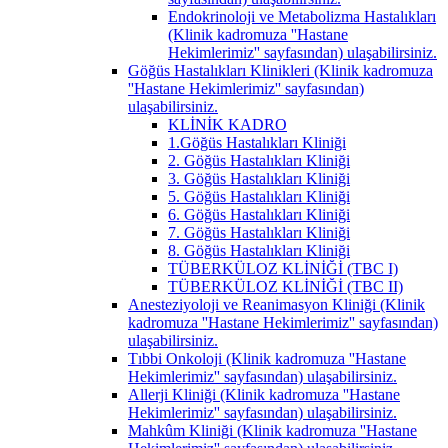
Endokrinoloji ve Metabolizma Hastalıkları
(Klinik kadromuza ''Hastane
Hekimlerimiz'' sayfasından) ulaşabilirsiniz.
Göğüs Hastalıkları Klinikleri (Klinik kadromuza
''Hastane Hekimlerimiz'' sayfasından)
ulaşabilirsiniz.
KLİNİK KADRO
1.Göğüs Hastalıkları Kliniği
2. Göğüs Hastalıkları Kliniği
3. Göğüs Hastalıkları Kliniği
5. Göğüs Hastalıkları Kliniği
6. Göğüs Hastalıkları Kliniği
7. Göğüs Hastalıkları Kliniği
8. Göğüs Hastalıkları Kliniği
TÜBERKÜLOZ KLİNİĞİ (TBC I)
TÜBERKÜLOZ KLİNİĞİ (TBC II)
Anesteziyoloji ve Reanimasyon Kliniği (Klinik
kadromuza ''Hastane Hekimlerimiz'' sayfasından)
ulaşabilirsiniz.
Tıbbi Onkoloji (Klinik kadromuza ''Hastane
Hekimlerimiz'' sayfasından) ulaşabilirsiniz.
Allerji Kliniği (Klinik kadromuza ''Hastane
Hekimlerimiz'' sayfasından) ulaşabilirsiniz.
Mahkûm Kliniği (Klinik kadromuza ''Hastane