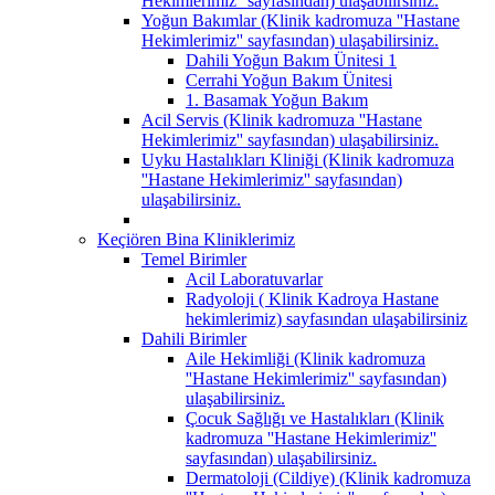
Hekimlerimiz'' sayfasından) ulaşabilirsiniz.
Yoğun Bakımlar (Klinik kadromuza ''Hastane
Hekimlerimiz'' sayfasından) ulaşabilirsiniz.
Dahili Yoğun Bakım Ünitesi 1
Cerrahi Yoğun Bakım Ünitesi
1. Basamak Yoğun Bakım
Acil Servis (Klinik kadromuza ''Hastane
Hekimlerimiz'' sayfasından) ulaşabilirsiniz.
Uyku Hastalıkları Kliniği (Klinik kadromuza
''Hastane Hekimlerimiz'' sayfasından)
ulaşabilirsiniz.
Keçiören Bina Kliniklerimiz
Temel Birimler
Acil Laboratuvarlar
Radyoloji ( Klinik Kadroya Hastane
hekimlerimiz) sayfasından ulaşabilirsiniz
Dahili Birimler
Aile Hekimliği (Klinik kadromuza
''Hastane Hekimlerimiz'' sayfasından)
ulaşabilirsiniz.
Çocuk Sağlığı ve Hastalıkları (Klinik
kadromuza ''Hastane Hekimlerimiz''
sayfasından) ulaşabilirsiniz.
Dermatoloji (Cildiye) (Klinik kadromuza