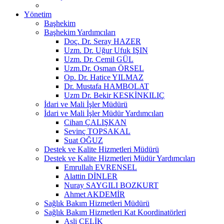
Yönetim
Başhekim
Başhekim Yardımcıları
Doç. Dr. Seray HAZER
Uzm. Dr. Uğur Ufuk IŞIN
Uzm. Dr. Cemil GÜL
Uzm.Dr. Osman ÖRSEL
Op. Dr. Hatice YILMAZ
Dr. Mustafa HAMBOLAT
Uzm Dr. Bekir KESKİNKILIÇ
İdari ve Mali İşler Müdürü
İdari ve Mali İşler Müdür Yardımcıları
Cihan ÇALIŞKAN
Sevinç TOPSAKAL
Suat OĞUZ
Destek ve Kalite Hizmetleri Müdürü
Destek ve Kalite Hizmetleri Müdür Yardımcıları
Emrullah EVRENSEL
Alattin DİNLER
Nuray SAYGILI BOZKURT
Ahmet AKDEMİR
Sağlık Bakım Hizmetleri Müdürü
Sağlık Bakım Hizmetleri Kat Koordinatörleri
Asli ÇELİK