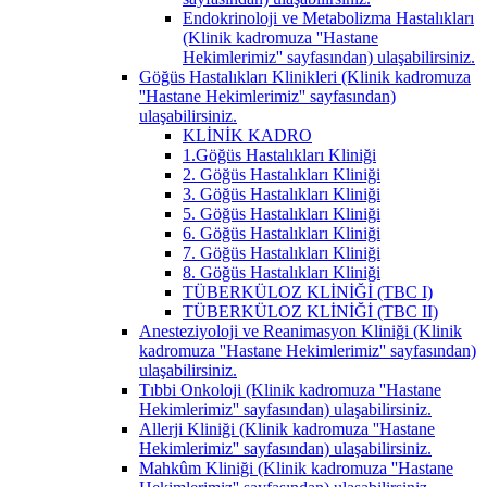
Endokrinoloji ve Metabolizma Hastalıkları
(Klinik kadromuza ''Hastane
Hekimlerimiz'' sayfasından) ulaşabilirsiniz.
Göğüs Hastalıkları Klinikleri (Klinik kadromuza
''Hastane Hekimlerimiz'' sayfasından)
ulaşabilirsiniz.
KLİNİK KADRO
1.Göğüs Hastalıkları Kliniği
2. Göğüs Hastalıkları Kliniği
3. Göğüs Hastalıkları Kliniği
5. Göğüs Hastalıkları Kliniği
6. Göğüs Hastalıkları Kliniği
7. Göğüs Hastalıkları Kliniği
8. Göğüs Hastalıkları Kliniği
TÜBERKÜLOZ KLİNİĞİ (TBC I)
TÜBERKÜLOZ KLİNİĞİ (TBC II)
Anesteziyoloji ve Reanimasyon Kliniği (Klinik
kadromuza ''Hastane Hekimlerimiz'' sayfasından)
ulaşabilirsiniz.
Tıbbi Onkoloji (Klinik kadromuza ''Hastane
Hekimlerimiz'' sayfasından) ulaşabilirsiniz.
Allerji Kliniği (Klinik kadromuza ''Hastane
Hekimlerimiz'' sayfasından) ulaşabilirsiniz.
Mahkûm Kliniği (Klinik kadromuza ''Hastane