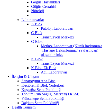
Göğüs Hastalıkları
Göğüs Cerrahisi
Nöroloji
Laboratuvarlar
A Blok
Patoloji Laboratuvarı
C Blok
Transfüzyon Merkezi
G Blok
Merkez Laboratuvar (Klinik kadromuza
''Hastane Hekimlerimiz'' sayfasından)
ulaşabilirsiniz.
K Blok
Transfüzyon Merkezi
K Blok Ek Bina
Acil Laboratuvar
İletişim & Ulaşım
Sanatoryum Ana Bina
Keçiören K Blok Yerleşkesi
Kuşcağız Semt Polikliniği
Toplum Ruh Sağlığı Merkezi(TRSM)
Yükseltepe Semt Polikliniği
Bağlum Semt Polikliniği
Health Tourism