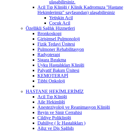
ulaşabilirsiniz.
Acil Tıp Kliniği ( Klinik Kadromuza ''Hastane
Hekimlerimiz'' sayfasından) ulaşabilirsiniz
Yetişkin Acil
Çocuk Acil
Özellikli Sağlık Hizmetleri
Bronkoskopi
Girişimsel Pulmonoloji
Fizik Tedavi Ünitesi
Pulmoner Rehabilitasyon
Radyoterapi
Sigara Bırakma
Uyku Hastalıkları Kliniği
Palyatif Bakım Ünitesi
KEMOTERAPİ
Tıbbi Onkoloji
HASTANE HEKİMLERİMİZ
Acil Tıp Kliniği
Aile Hekimliği
Anesteziyoloji ve Reanimasyon Kliniği
Beyin ve Sinir Cerrahisi
Cildiye Polikliniği
Dahiliye ( İç Hastalıkları )
Ağız ve Diş Sağlığı