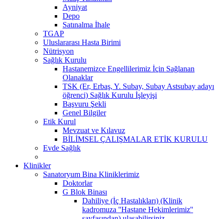
Ayniyat
Depo
Satınalma İhale
TGAP
Uluslararası Hasta Birimi
Nütrisyon
Sağlık Kurulu
Hastanemizce Engellilerimiz İçin Sağlanan
Olanaklar
TSK (Er, Erbaş, Y. Subay, Subay Astsubay adayı
öğrenci) Sağlık Kurulu İşleyişi
Başvuru Şekli
Genel Bilgiler
Etik Kurul
Mevzuat ve Kılavuz
BİLİMSEL ÇALIŞMALAR ETİK KURULU
Evde Sağlık
Klinikler
Sanatoryum Bina Kliniklerimiz
Doktorlar
G Blok Binası
Dahiliye (İç Hastalıkları) (Klinik
kadromuza ''Hastane Hekimlerimiz''
sayfasından) ulaşabilirsiniz.