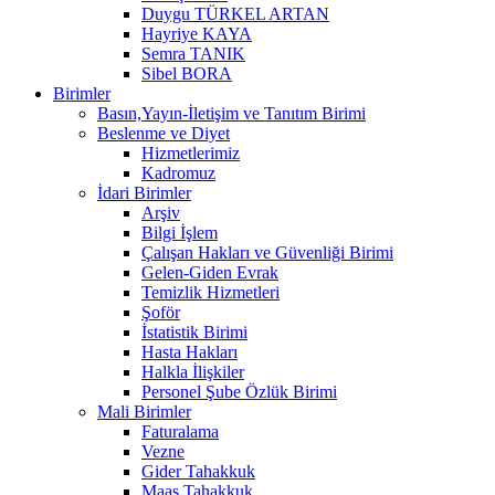
Duygu TÜRKEL ARTAN
Hayriye KAYA
Semra TANIK
Sibel BORA
Birimler
Basın,Yayın-İletişim ve Tanıtım Birimi
Beslenme ve Diyet
Hizmetlerimiz
Kadromuz
İdari Birimler
Arşiv
Bilgi İşlem
Çalışan Hakları ve Güvenliği Birimi
Gelen-Giden Evrak
Temizlik Hizmetleri
Şoför
İstatistik Birimi
Hasta Hakları
Halkla İlişkiler
Personel Şube Özlük Birimi
Mali Birimler
Faturalama
Vezne
Gider Tahakkuk
Maaş Tahakkuk