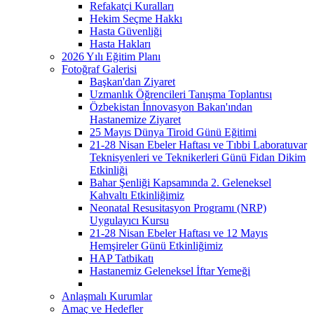
Refakatçi Kuralları
Hekim Seçme Hakkı
Hasta Güvenliği
Hasta Hakları
2026 Yılı Eğitim Planı
Fotoğraf Galerisi
Başkan'dan Ziyaret
Uzmanlık Öğrencileri Tanışma Toplantısı
Özbekistan İnnovasyon Bakan'ından
Hastanemize Ziyaret
25 Mayıs Dünya Tiroid Günü Eğitimi
21-28 Nisan Ebeler Haftası ve Tıbbi Laboratuvar
Teknisyenleri ve Teknikerleri Günü Fidan Dikim
Etkinliği
Bahar Şenliği Kapsamında 2. Geleneksel
Kahvaltı Etkinliğimiz
Neonatal Resusitasyon Programı (NRP)
Uygulayıcı Kursu
21-28 Nisan Ebeler Haftası ve 12 Mayıs
Hemşireler Günü Etkinliğimiz
HAP Tatbikatı
Hastanemiz Geleneksel İftar Yemeği
Anlaşmalı Kurumlar
Amaç ve Hedefler