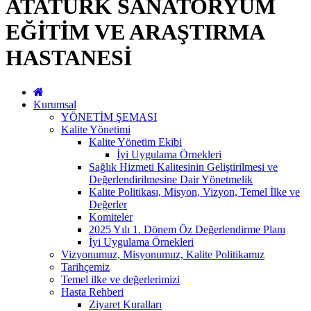
ATATÜRK SANATORYUM
EĞİTİM VE ARAŞTIRMA
HASTANESİ
Kurumsal
YÖNETİM ŞEMASI
Kalite Yönetimi
Kalite Yönetim Ekibi
İyi Uygulama Örnekleri
Sağlık Hizmeti Kalitesinin Geliştirilmesi ve
Değerlendirilmesine Dair Yönetmelik
Kalite Politikası, Misyon, Vizyon, Temel İlke ve
Değerler
Komiteler
2025 Yılı 1. Dönem Öz Değerlendirme Planı
İyi Uygulama Örnekleri
Vizyonumuz, Misyonumuz, Kalite Politikamız
Tarihçemiz
Temel ilke ve değerlerimizi
Hasta Rehberi
Ziyaret Kuralları