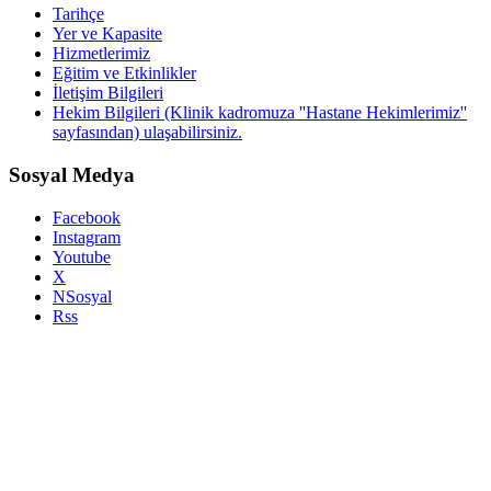
Tarihçe
Yer ve Kapasite
Hizmetlerimiz
Eğitim ve Etkinlikler
İletişim Bilgileri
Hekim Bilgileri (Klinik kadromuza ''Hastane Hekimlerimiz''
sayfasından) ulaşabilirsiniz.
Sosyal Medya
Facebook
Instagram
Youtube
X
NSosyal
Rss