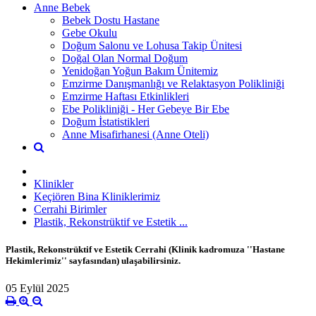
Anne Bebek
Bebek Dostu Hastane
Gebe Okulu
Doğum Salonu ve Lohusa Takip Ünitesi
Doğal Olan Normal Doğum
Yenidoğan Yoğun Bakım Ünitemiz
Emzirme Danışmanlığı ve Relaktasyon Polikliniği
Emzirme Haftası Etkinlikleri
Ebe Polikliniği - Her Gebeye Bir Ebe
Doğum İstatistikleri
Anne Misafirhanesi (Anne Oteli)
Klinikler
Keçiören Bina Kliniklerimiz
Cerrahi Birimler
Plastik, Rekonstrüktif ve Estetik ...
Plastik, Rekonstrüktif ve Estetik Cerrahi (Klinik kadromuza ''Hastane
Hekimlerimiz'' sayfasından) ulaşabilirsiniz.
05 Eylül 2025