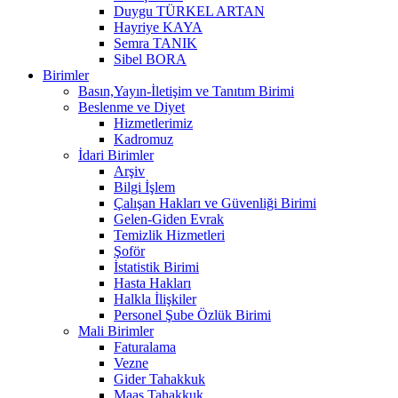
Duygu TÜRKEL ARTAN
Hayriye KAYA
Semra TANIK
Sibel BORA
Birimler
Basın,Yayın-İletişim ve Tanıtım Birimi
Beslenme ve Diyet
Hizmetlerimiz
Kadromuz
İdari Birimler
Arşiv
Bilgi İşlem
Çalışan Hakları ve Güvenliği Birimi
Gelen-Giden Evrak
Temizlik Hizmetleri
Şoför
İstatistik Birimi
Hasta Hakları
Halkla İlişkiler
Personel Şube Özlük Birimi
Mali Birimler
Faturalama
Vezne
Gider Tahakkuk
Maaş Tahakkuk