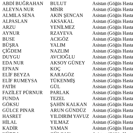
ABDİ BUĞRAHAN
BULUT
Asistan (Göğüs Hastal
ALEYNA NUR
MİSİR
Asistan (Göğüs Hastal
ALMILA SENA
AKIN ŞENCAN
Asistan (Göğüs Hastal
ALPASLAN
AKSAKAL
Asistan (Göğüs Hastal
ARZU
YENİLMEZ
Asistan (Göğüs Hastal
AYNUR
RZAYEVA
Asistan (Göğüs Hastal
BUSE
ACIGÖZ
Asistan (Göğüs Hastal
BÜŞRA
YALIM
Asistan (Göğüs Hastal
ÇİĞDEM
NAZLIM
Asistan (Göğüs Hastal
DUYGU
AVCIOĞLU
Asistan (Göğüs Hastal
EDA NUR
AKSOY GÜNEY
Asistan (Göğüs Hastal
EFNAN
KOÇ
Asistan (Göğüs Hastal
ELİF BEYZA
KARAGÖZ
Asistan (Göğüs Hastal
ELİF RUMEYSA
TÜKENMİŞ
Asistan (Göğüs Hastal
FATİH
GÜL
Asistan (Göğüs Hastal
FAZİLET PÜRNUR
PARLAK
Asistan (Göğüs Hastal
FUNDA
TEZEL
Asistan (Göğüs Hastal
GÖKSU
ŞAHİN KALKAN
Asistan (Göğüs Hastal
GÜLCE PINAR
ARUN GÜNDÜZ
Asistan (Göğüs Hastal
HASRET
YILDIRIM YAVUZ
Asistan (Göğüs Hastal
HİLAL
YILMAZ
Asistan (Göğüs Hastal
KADİR
YAMAN
Asistan (Göğüs Hastal