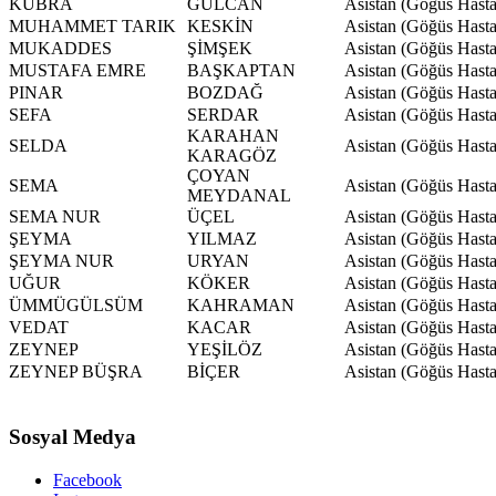
KÜBRA
GÜLCAN
Asistan (Göğüs Hastal
MUHAMMET TARIK
KESKİN
Asistan (Göğüs Hastal
MUKADDES
ŞİMŞEK
Asistan (Göğüs Hastal
MUSTAFA EMRE
BAŞKAPTAN
Asistan (Göğüs Hastal
PINAR
BOZDAĞ
Asistan (Göğüs Hastal
SEFA
SERDAR
Asistan (Göğüs Hastal
KARAHAN
SELDA
Asistan (Göğüs Hastal
KARAGÖZ
ÇOYAN
SEMA
Asistan (Göğüs Hastal
MEYDANAL
SEMA NUR
ÜÇEL
Asistan (Göğüs Hastal
ŞEYMA
YILMAZ
Asistan (Göğüs Hastal
ŞEYMA NUR
URYAN
Asistan (Göğüs Hastal
UĞUR
KÖKER
Asistan (Göğüs Hastal
ÜMMÜGÜLSÜM
KAHRAMAN
Asistan (Göğüs Hastal
VEDAT
KACAR
Asistan (Göğüs Hastal
ZEYNEP
YEŞİLÖZ
Asistan (Göğüs Hastal
ZEYNEP BÜŞRA
BİÇER
Asistan (Göğüs Hastal
Sosyal Medya
Facebook