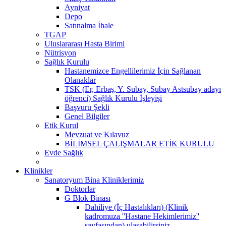
Ayniyat
Depo
Satınalma İhale
TGAP
Uluslararası Hasta Birimi
Nütrisyon
Sağlık Kurulu
Hastanemizce Engellilerimiz İçin Sağlanan
Olanaklar
TSK (Er, Erbaş, Y. Subay, Subay Astsubay adayı
öğrenci) Sağlık Kurulu İşleyişi
Başvuru Şekli
Genel Bilgiler
Etik Kurul
Mevzuat ve Kılavuz
BİLİMSEL ÇALIŞMALAR ETİK KURULU
Evde Sağlık
Klinikler
Sanatoryum Bina Kliniklerimiz
Doktorlar
G Blok Binası
Dahiliye (İç Hastalıkları) (Klinik
kadromuza ''Hastane Hekimlerimiz''
sayfasından) ulaşabilirsiniz.