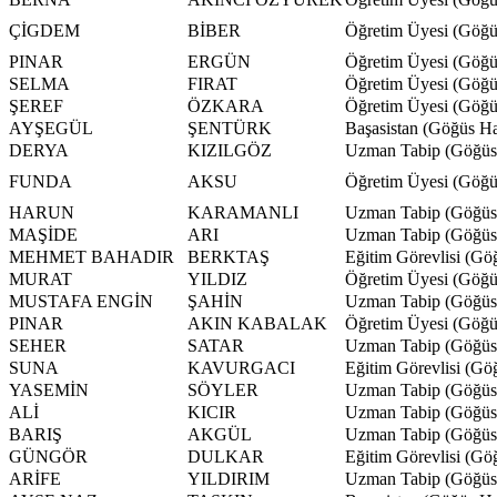
ÇİGDEM
BİBER
Öğretim Üyesi (Göğüs
PINAR
ERGÜN
Öğretim Üyesi (Göğüs
SELMA
FIRAT
Öğretim Üyesi (Göğüs
ŞEREF
ÖZKARA
Öğretim Üyesi (Göğüs
AYŞEGÜL
ŞENTÜRK
Başasistan (Göğüs Has
DERYA
KIZILGÖZ
Uzman Tabip (Göğüs H
FUNDA
AKSU
Öğretim Üyesi (Göğüs
HARUN
KARAMANLI
Uzman Tabip (Göğüs H
MAŞİDE
ARI
Uzman Tabip (Göğüs H
MEHMET BAHADIR
BERKTAŞ
Eğitim Görevlisi (G
MURAT
YILDIZ
Öğretim Üyesi (Göğüs
MUSTAFA ENGİN
ŞAHİN
Uzman Tabip (Göğüs H
PINAR
AKIN KABALAK
Öğretim Üyesi (Göğüs
SEHER
SATAR
Uzman Tabip (Göğüs H
SUNA
KAVURGACI
Eğitim Görevlisi (G
YASEMİN
SÖYLER
Uzman Tabip (Göğüs H
ALİ
KICIR
Uzman Tabip (Göğüs H
BARIŞ
AKGÜL
Uzman Tabip (Göğüs H
GÜNGÖR
DULKAR
Eğitim Görevlisi (G
ARİFE
YILDIRIM
Uzman Tabip (Göğüs H