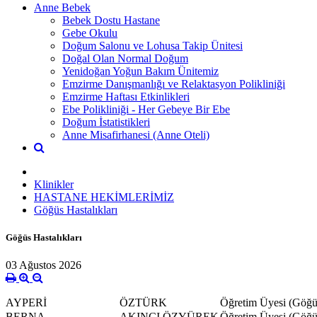
Anne Bebek
Bebek Dostu Hastane
Gebe Okulu
Doğum Salonu ve Lohusa Takip Ünitesi
Doğal Olan Normal Doğum
Yenidoğan Yoğun Bakım Ünitemiz
Emzirme Danışmanlığı ve Relaktasyon Polikliniği
Emzirme Haftası Etkinlikleri
Ebe Polikliniği - Her Gebeye Bir Ebe
Doğum İstatistikleri
Anne Misafirhanesi (Anne Oteli)
Klinikler
HASTANE HEKİMLERİMİZ
Göğüs Hastalıkları
Göğüs Hastalıkları
03 Ağustos 2026
AYPERİ
ÖZTÜRK
Öğretim Üyesi (Göğüs
BERNA
AKINCI ÖZYÜREK
Öğretim Üyesi (Göğüs