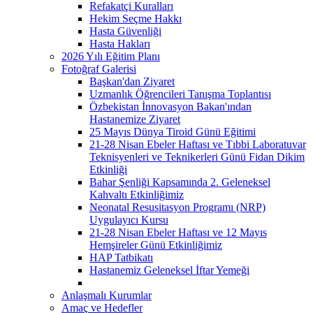
Refakatçi Kuralları
Hekim Seçme Hakkı
Hasta Güvenliği
Hasta Hakları
2026 Yılı Eğitim Planı
Fotoğraf Galerisi
Başkan'dan Ziyaret
Uzmanlık Öğrencileri Tanışma Toplantısı
Özbekistan İnnovasyon Bakan'ından
Hastanemize Ziyaret
25 Mayıs Dünya Tiroid Günü Eğitimi
21-28 Nisan Ebeler Haftası ve Tıbbi Laboratuvar
Teknisyenleri ve Teknikerleri Günü Fidan Dikim
Etkinliği
Bahar Şenliği Kapsamında 2. Geleneksel
Kahvaltı Etkinliğimiz
Neonatal Resusitasyon Programı (NRP)
Uygulayıcı Kursu
21-28 Nisan Ebeler Haftası ve 12 Mayıs
Hemşireler Günü Etkinliğimiz
HAP Tatbikatı
Hastanemiz Geleneksel İftar Yemeği
Anlaşmalı Kurumlar
Amaç ve Hedefler