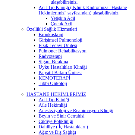
ulaşabilirsiniz.
Acil Tıp Kliniği ( Klinik Kadromuza ''Hastane
Hekimlerimiz'' sayfasından) ulaşabilirsiniz
Yetişkin Acil
Çocuk Acil
Özellikli Sağlık Hizmetleri
Bronkoskopi
Girişimsel Pulmonoloji
Fizik Tedavi Ünitesi
Pulmoner Rehabilitasyon
Radyoterapi
Sigara Bırakma
Uyku Hastalıkları Kliniği
Palyatif Bakım Ünitesi
KEMOTERAPİ
Tıbbi Onkoloji
HASTANE HEKİMLERİMİZ
Acil Tıp Kliniği
Aile Hekimliği
Anesteziyoloji ve Reanimasyon Kliniği
Beyin ve Sinir Cerrahisi
Cildiye Polikliniği
Dahiliye ( İç Hastalıkları )
Ağız ve Diş Sağlığı