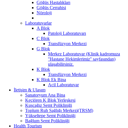
Göğüs Hastalıkları
Göğüs Cerrahisi
Nöroloji
Laboratuvarlar
A Blok
Patoloji Laboratuvarı
C Blok
Transfüzyon Merkezi
G Blok
Merkez Laboratuvar (Klinik kadromuza
''Hastane Hekimlerimiz'' sayfasından)
ulaşabilirsiniz.
K Blok
Transfüzyon Merkezi
K Blok Ek Bina
Acil Laboratuvar
İletişim & Ulaşım
Sanatoryum Ana Bina
Keçiören K Blok Yerleşkesi
Kuşcağız Semt Polikliniği
Toplum Ruh Sağlığı Merkezi(TRSM)
Yükseltepe Semt Polikliniği
Bağlum Semt Polikliniği
Health Tourism