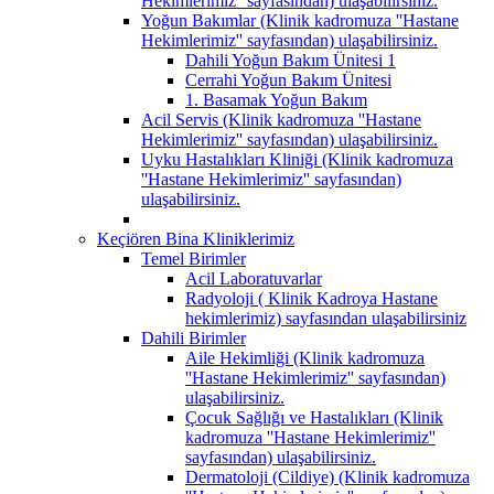
Hekimlerimiz'' sayfasından) ulaşabilirsiniz.
Yoğun Bakımlar (Klinik kadromuza ''Hastane
Hekimlerimiz'' sayfasından) ulaşabilirsiniz.
Dahili Yoğun Bakım Ünitesi 1
Cerrahi Yoğun Bakım Ünitesi
1. Basamak Yoğun Bakım
Acil Servis (Klinik kadromuza ''Hastane
Hekimlerimiz'' sayfasından) ulaşabilirsiniz.
Uyku Hastalıkları Kliniği (Klinik kadromuza
''Hastane Hekimlerimiz'' sayfasından)
ulaşabilirsiniz.
Keçiören Bina Kliniklerimiz
Temel Birimler
Acil Laboratuvarlar
Radyoloji ( Klinik Kadroya Hastane
hekimlerimiz) sayfasından ulaşabilirsiniz
Dahili Birimler
Aile Hekimliği (Klinik kadromuza
''Hastane Hekimlerimiz'' sayfasından)
ulaşabilirsiniz.
Çocuk Sağlığı ve Hastalıkları (Klinik
kadromuza ''Hastane Hekimlerimiz''
sayfasından) ulaşabilirsiniz.
Dermatoloji (Cildiye) (Klinik kadromuza