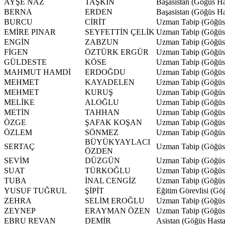
AYŞE NAZ
TAŞKIN
Başasistan (Göğüs Has
BERNA
ERDEN
Başasistan (Göğüs Has
BURCU
CİRİT
Uzman Tabip (Göğüs H
EMİRE PINAR
SEYFETTİN ÇELİK
Uzman Tabip (Göğüs H
ENGİN
ZABZUN
Uzman Tabip (Göğüs H
FİGEN
ÖZTÜRK ERGÜR
Uzman Tabip (Göğüs H
GÜLDESTE
KÖSE
Uzman Tabip (Göğüs H
MAHMUT HAMDİ
ERDOĞDU
Uzman Tabip (Göğüs H
MEHMET
KAYADELEN
Uzman Tabip (Göğüs H
MEHMET
KURUŞ
Uzman Tabip (Göğüs H
MELİKE
ALOĞLU
Uzman Tabip (Göğüs H
METİN
TAHHAN
Uzman Tabip (Göğüs H
ÖZGE
ŞAFAK KOŞAN
Uzman Tabip (Göğüs H
ÖZLEM
SÖNMEZ
Uzman Tabip (Göğüs H
BÜYÜKYAYLACI
SERTAÇ
Uzman Tabip (Göğüs H
ÖZDEN
SEVİM
DÜZGÜN
Uzman Tabip (Göğüs H
SUAT
TÜRKOĞLU
Uzman Tabip (Göğüs H
TUBA
İNAL CENGİZ
Uzman Tabip (Göğüs H
YUSUF TUĞRUL
ŞİPİT
Eğitim Görevlisi (G
ZEHRA
SELİM EROĞLU
Uzman Tabip (Göğüs H
ZEYNEP
ERAYMAN ÖZEN
Uzman Tabip (Göğüs H
EBRU REVAN
DEMİR
Asistan (Göğüs Hastal