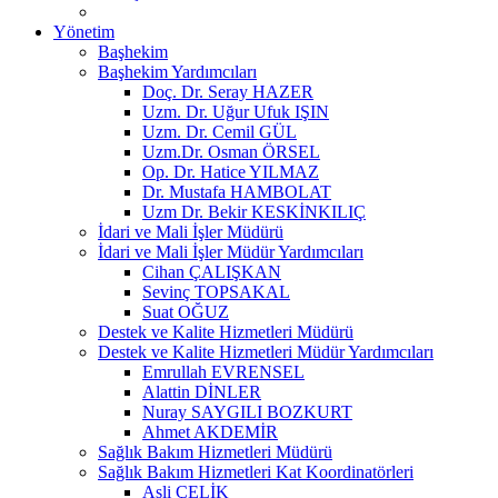
Yönetim
Başhekim
Başhekim Yardımcıları
Doç. Dr. Seray HAZER
Uzm. Dr. Uğur Ufuk IŞIN
Uzm. Dr. Cemil GÜL
Uzm.Dr. Osman ÖRSEL
Op. Dr. Hatice YILMAZ
Dr. Mustafa HAMBOLAT
Uzm Dr. Bekir KESKİNKILIÇ
İdari ve Mali İşler Müdürü
İdari ve Mali İşler Müdür Yardımcıları
Cihan ÇALIŞKAN
Sevinç TOPSAKAL
Suat OĞUZ
Destek ve Kalite Hizmetleri Müdürü
Destek ve Kalite Hizmetleri Müdür Yardımcıları
Emrullah EVRENSEL
Alattin DİNLER
Nuray SAYGILI BOZKURT
Ahmet AKDEMİR
Sağlık Bakım Hizmetleri Müdürü
Sağlık Bakım Hizmetleri Kat Koordinatörleri
Asli ÇELİK