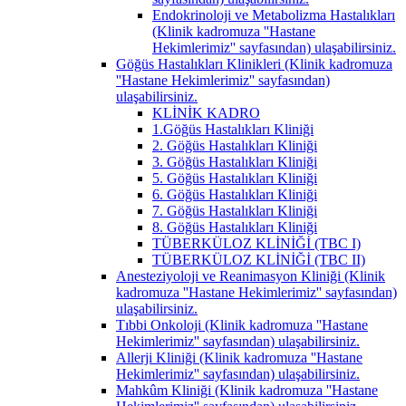
Endokrinoloji ve Metabolizma Hastalıkları
(Klinik kadromuza ''Hastane
Hekimlerimiz'' sayfasından) ulaşabilirsiniz.
Göğüs Hastalıkları Klinikleri (Klinik kadromuza
''Hastane Hekimlerimiz'' sayfasından)
ulaşabilirsiniz.
KLİNİK KADRO
1.Göğüs Hastalıkları Kliniği
2. Göğüs Hastalıkları Kliniği
3. Göğüs Hastalıkları Kliniği
5. Göğüs Hastalıkları Kliniği
6. Göğüs Hastalıkları Kliniği
7. Göğüs Hastalıkları Kliniği
8. Göğüs Hastalıkları Kliniği
TÜBERKÜLOZ KLİNİĞİ (TBC I)
TÜBERKÜLOZ KLİNİĞİ (TBC II)
Anesteziyoloji ve Reanimasyon Kliniği (Klinik
kadromuza ''Hastane Hekimlerimiz'' sayfasından)
ulaşabilirsiniz.
Tıbbi Onkoloji (Klinik kadromuza ''Hastane
Hekimlerimiz'' sayfasından) ulaşabilirsiniz.
Allerji Kliniği (Klinik kadromuza ''Hastane
Hekimlerimiz'' sayfasından) ulaşabilirsiniz.
Mahkûm Kliniği (Klinik kadromuza ''Hastane