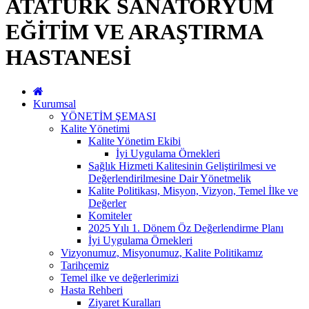
ATATÜRK SANATORYUM
EĞİTİM VE ARAŞTIRMA
HASTANESİ
Kurumsal
YÖNETİM ŞEMASI
Kalite Yönetimi
Kalite Yönetim Ekibi
İyi Uygulama Örnekleri
Sağlık Hizmeti Kalitesinin Geliştirilmesi ve
Değerlendirilmesine Dair Yönetmelik
Kalite Politikası, Misyon, Vizyon, Temel İlke ve
Değerler
Komiteler
2025 Yılı 1. Dönem Öz Değerlendirme Planı
İyi Uygulama Örnekleri
Vizyonumuz, Misyonumuz, Kalite Politikamız
Tarihçemiz
Temel ilke ve değerlerimizi
Hasta Rehberi
Ziyaret Kuralları