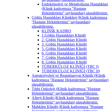
Endokrinoloji ve Metabolizma Hastalıkları
(Klinik kadromuza ''Hastane
Hekimlerimiz'' sayfasından) ulaşabilirsiniz.
Göğüs Hastalıkları Klinikleri (Klinik kadromuza
''Hastane Hekimlerimiz'' sayfasından)
ulaşabilirsiniz.
KLİNİK KADRO
1.Göğüs Hastalıkları Kliniği
2. Göğüs Hastalıkları Kliniği
3. Göğüs Hastalıkları Kliniği
5. Göğüs Hastalıkları Kliniği
6. Göğüs Hastalıkları Kliniği
7. Göğüs Hastalıkları Kliniği
8. Göğüs Hastalıkları Kliniği
TÜBERKÜLOZ KLİNİĞİ (TBC I)
TÜBERKÜLOZ KLİNİĞİ (TBC II)
Anesteziyoloji ve Reanimasyon Kliniği (Klinik
kadromuza ''Hastane Hekimlerimiz'' sayfasından)
ulaşabilirsiniz.
Tıbbi Onkoloji (Klinik kadromuza ''Hastane
Hekimlerimiz'' sayfasından) ulaşabilirsiniz.
Allerji Kliniği (Klinik kadromuza ''Hastane
Hekimlerimiz'' sayfasından) ulaşabilirsiniz.
Mahkûm Kliniği (Klinik kadromuza ''Hastane