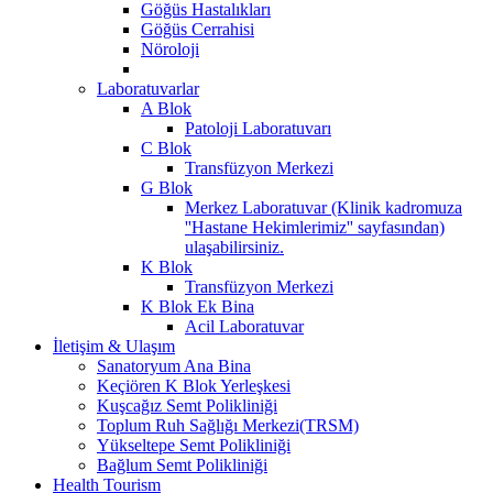
Göğüs Hastalıkları
Göğüs Cerrahisi
Nöroloji
Laboratuvarlar
A Blok
Patoloji Laboratuvarı
C Blok
Transfüzyon Merkezi
G Blok
Merkez Laboratuvar (Klinik kadromuza
''Hastane Hekimlerimiz'' sayfasından)
ulaşabilirsiniz.
K Blok
Transfüzyon Merkezi
K Blok Ek Bina
Acil Laboratuvar
İletişim & Ulaşım
Sanatoryum Ana Bina
Keçiören K Blok Yerleşkesi
Kuşcağız Semt Polikliniği
Toplum Ruh Sağlığı Merkezi(TRSM)
Yükseltepe Semt Polikliniği
Bağlum Semt Polikliniği
Health Tourism