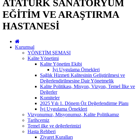
ATATÜRK SANATORYUM
EĞİTİM VE ARAŞTIRMA
HASTANESİ
Kurumsal
YÖNETİM ŞEMASI
Kalite Yönetimi
Kalite Yönetim Ekibi
İyi Uygulama Örnekleri
Sağlık Hizmeti Kalitesinin Geliştirilmesi ve
Değerlendirilmesine Dair Yönetmelik
Kalite Politikası, Misyon, Vizyon, Temel İlke ve
Değerler
Komiteler
2025 Yılı 1. Dönem Öz Değerlendirme Planı
İyi Uygulama Örnekleri
Vizyonumuz, Misyonumuz, Kalite Politikamız
Tarihçemiz
Temel ilke ve değerlerimizi
Hasta Rehberi
Ziyaret Kuralları