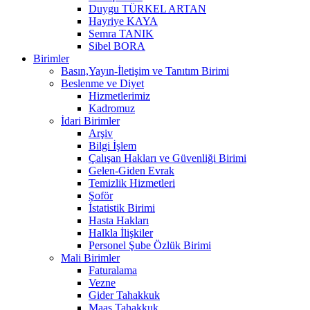
Duygu TÜRKEL ARTAN
Hayriye KAYA
Semra TANIK
Sibel BORA
Birimler
Basın,Yayın-İletişim ve Tanıtım Birimi
Beslenme ve Diyet
Hizmetlerimiz
Kadromuz
İdari Birimler
Arşiv
Bilgi İşlem
Çalışan Hakları ve Güvenliği Birimi
Gelen-Giden Evrak
Temizlik Hizmetleri
Şoför
İstatistik Birimi
Hasta Hakları
Halkla İlişkiler
Personel Şube Özlük Birimi
Mali Birimler
Faturalama
Vezne
Gider Tahakkuk
Maaş Tahakkuk