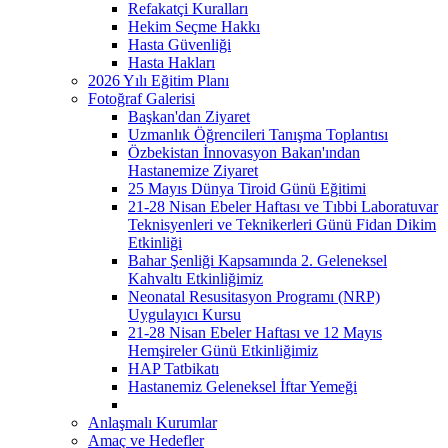
Refakatçi Kuralları
Hekim Seçme Hakkı
Hasta Güvenliği
Hasta Hakları
2026 Yılı Eğitim Planı
Fotoğraf Galerisi
Başkan'dan Ziyaret
Uzmanlık Öğrencileri Tanışma Toplantısı
Özbekistan İnnovasyon Bakan'ından
Hastanemize Ziyaret
25 Mayıs Dünya Tiroid Günü Eğitimi
21-28 Nisan Ebeler Haftası ve Tıbbi Laboratuvar
Teknisyenleri ve Teknikerleri Günü Fidan Dikim
Etkinliği
Bahar Şenliği Kapsamında 2. Geleneksel
Kahvaltı Etkinliğimiz
Neonatal Resusitasyon Programı (NRP)
Uygulayıcı Kursu
21-28 Nisan Ebeler Haftası ve 12 Mayıs
Hemşireler Günü Etkinliğimiz
HAP Tatbikatı
Hastanemiz Geleneksel İftar Yemeği
Anlaşmalı Kurumlar
Amaç ve Hedefler