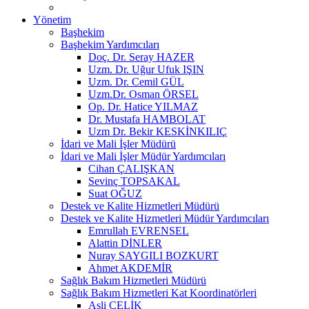
Yönetim
Başhekim
Başhekim Yardımcıları
Doç. Dr. Seray HAZER
Uzm. Dr. Uğur Ufuk IŞIN
Uzm. Dr. Cemil GÜL
Uzm.Dr. Osman ÖRSEL
Op. Dr. Hatice YILMAZ
Dr. Mustafa HAMBOLAT
Uzm Dr. Bekir KESKİNKILIÇ
İdari ve Mali İşler Müdürü
İdari ve Mali İşler Müdür Yardımcıları
Cihan ÇALIŞKAN
Sevinç TOPSAKAL
Suat OĞUZ
Destek ve Kalite Hizmetleri Müdürü
Destek ve Kalite Hizmetleri Müdür Yardımcıları
Emrullah EVRENSEL
Alattin DİNLER
Nuray SAYGILI BOZKURT
Ahmet AKDEMİR
Sağlık Bakım Hizmetleri Müdürü
Sağlık Bakım Hizmetleri Kat Koordinatörleri
Asli ÇELİK