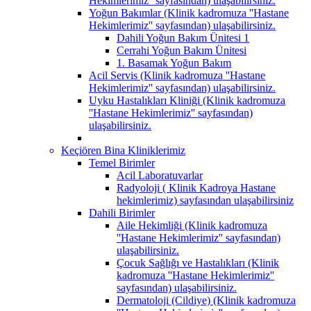
Hekimlerimiz'' sayfasından) ulaşabilirsiniz.
Yoğun Bakımlar (Klinik kadromuza ''Hastane
Hekimlerimiz'' sayfasından) ulaşabilirsiniz.
Dahili Yoğun Bakım Ünitesi 1
Cerrahi Yoğun Bakım Ünitesi
1. Basamak Yoğun Bakım
Acil Servis (Klinik kadromuza ''Hastane
Hekimlerimiz'' sayfasından) ulaşabilirsiniz.
Uyku Hastalıkları Kliniği (Klinik kadromuza
''Hastane Hekimlerimiz'' sayfasından)
ulaşabilirsiniz.
Keçiören Bina Kliniklerimiz
Temel Birimler
Acil Laboratuvarlar
Radyoloji ( Klinik Kadroya Hastane
hekimlerimiz) sayfasından ulaşabilirsiniz
Dahili Birimler
Aile Hekimliği (Klinik kadromuza
''Hastane Hekimlerimiz'' sayfasından)
ulaşabilirsiniz.
Çocuk Sağlığı ve Hastalıkları (Klinik
kadromuza ''Hastane Hekimlerimiz''
sayfasından) ulaşabilirsiniz.
Dermatoloji (Cildiye) (Klinik kadromuza