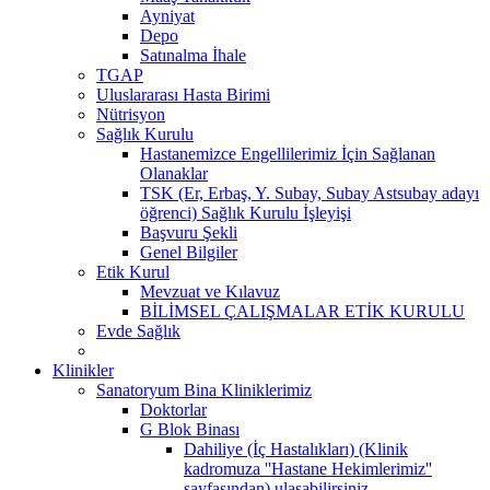
Ayniyat
Depo
Satınalma İhale
TGAP
Uluslararası Hasta Birimi
Nütrisyon
Sağlık Kurulu
Hastanemizce Engellilerimiz İçin Sağlanan
Olanaklar
TSK (Er, Erbaş, Y. Subay, Subay Astsubay adayı
öğrenci) Sağlık Kurulu İşleyişi
Başvuru Şekli
Genel Bilgiler
Etik Kurul
Mevzuat ve Kılavuz
BİLİMSEL ÇALIŞMALAR ETİK KURULU
Evde Sağlık
Klinikler
Sanatoryum Bina Kliniklerimiz
Doktorlar
G Blok Binası
Dahiliye (İç Hastalıkları) (Klinik
kadromuza ''Hastane Hekimlerimiz''
sayfasından) ulaşabilirsiniz.