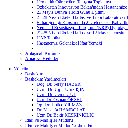
Uzmanlık Öğrencileri Tanışma Toplantısı
Özbekistan İnnovasyon Bakan'ından Hastanemize 
25 Mayıs Dünya Tiroid Günü Eğitimi
21-28 Nisan Ebeler Haftası ve Tıbbi Laboratuvar 
Bahar Şenliği Kapsamında 2. Geleneksel Kahvaltı 
Neonatal Resusitasyon Programı (NRP) Uygulayı
21-28 Nisan Ebeler Haftası ve 12 Mayıs Hemşirel
HAP Tatbikatı
Hastanemiz Geleneksel İftar Yemeği
Anlaşmalı Kurumlar
Amaç ve Hedefler
Yönetim
Başhekim
Başhekim Yardımcıları
Doç. Dr. Seray HAZER
Uzm. Dr. Uğur Ufuk IŞIN
Uzm. Dr. Cemil GÜL
Uzm.Dr. Osman ÖRSEL
Op. Dr. Hatice YILMAZ
Dr. Mustafa HAMBOLAT
Uzm Dr. Bekir KESKİNKILIÇ
İdari ve Mali İşler Müdürü
İdari ve Mali İşler Müdür Yardımcıları