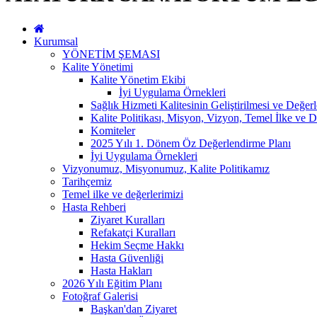
Kurumsal
YÖNETİM ŞEMASI
Kalite Yönetimi
Kalite Yönetim Ekibi
İyi Uygulama Örnekleri
Sağlık Hizmeti Kalitesinin Geliştirilmesi ve Değer
Kalite Politikası, Misyon, Vizyon, Temel İlke ve D
Komiteler
2025 Yılı 1. Dönem Öz Değerlendirme Planı
İyi Uygulama Örnekleri
Vizyonumuz, Misyonumuz, Kalite Politikamız
Tarihçemiz
Temel ilke ve değerlerimizi
Hasta Rehberi
Ziyaret Kuralları
Refakatçi Kuralları
Hekim Seçme Hakkı
Hasta Güvenliği
Hasta Hakları
2026 Yılı Eğitim Planı
Fotoğraf Galerisi
Başkan'dan Ziyaret