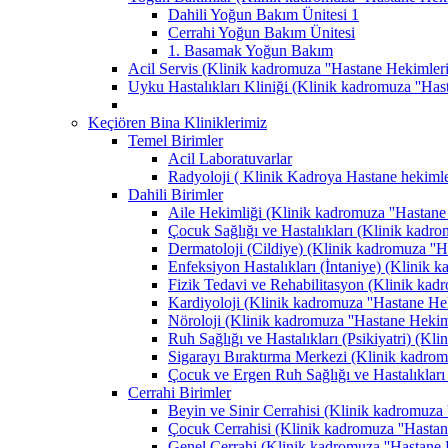
Dahili Yoğun Bakım Ünitesi 1
Cerrahi Yoğun Bakım Ünitesi
1. Basamak Yoğun Bakım
Acil Servis (Klinik kadromuza ''Hastane Hekimlerimi
Uyku Hastalıkları Kliniği (Klinik kadromuza ''Hast
Keçiören Bina Kliniklerimiz
Temel Birimler
Acil Laboratuvarlar
Radyoloji ( Klinik Kadroya Hastane hekimler
Dahili Birimler
Aile Hekimliği (Klinik kadromuza ''Hastane H
Çocuk Sağlığı ve Hastalıkları (Klinik kadrom
Dermatoloji (Cildiye) (Klinik kadromuza ''Ha
Enfeksiyon Hastalıkları (İntaniye) (Klinik k
Fizik Tedavi ve Rehabilitasyon (Klinik kadro
Kardiyoloji (Klinik kadromuza ''Hastane Heki
Nöroloji (Klinik kadromuza ''Hastane Hekimle
Ruh Sağlığı ve Hastalıkları (Psikiyatri) (Kli
Sigarayı Bıraktırma Merkezi (Klinik kadromuz
Çocuk ve Ergen Ruh Sağlığı ve Hastalıkları 
Cerrahi Birimler
Beyin ve Sinir Cerrahisi (Klinik kadromuza '
Çocuk Cerrahisi (Klinik kadromuza ''Hastane
Genel Cerrahi (Klinik kadromuza ''Hastane H