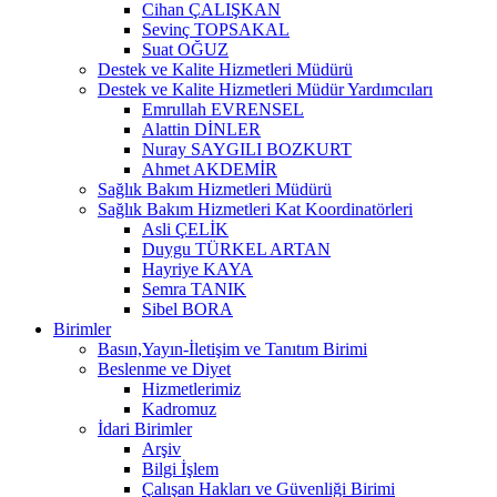
Cihan ÇALIŞKAN
Sevinç TOPSAKAL
Suat OĞUZ
Destek ve Kalite Hizmetleri Müdürü
Destek ve Kalite Hizmetleri Müdür Yardımcıları
Emrullah EVRENSEL
Alattin DİNLER
Nuray SAYGILI BOZKURT
Ahmet AKDEMİR
Sağlık Bakım Hizmetleri Müdürü
Sağlık Bakım Hizmetleri Kat Koordinatörleri
Asli ÇELİK
Duygu TÜRKEL ARTAN
Hayriye KAYA
Semra TANIK
Sibel BORA
Birimler
Basın,Yayın-İletişim ve Tanıtım Birimi
Beslenme ve Diyet
Hizmetlerimiz
Kadromuz
İdari Birimler
Arşiv
Bilgi İşlem
Çalışan Hakları ve Güvenliği Birimi