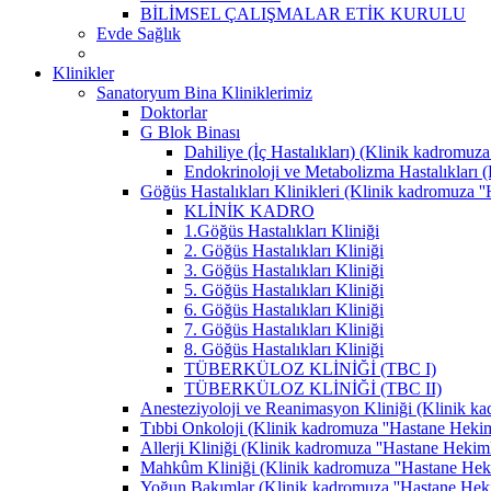
BİLİMSEL ÇALIŞMALAR ETİK KURULU
Evde Sağlık
Klinikler
Sanatoryum Bina Kliniklerimiz
Doktorlar
G Blok Binası
Dahiliye (İç Hastalıkları) (Klinik kadromuza 
Endokrinoloji ve Metabolizma Hastalıkları (K
Göğüs Hastalıkları Klinikleri (Klinik kadromuza ''H
KLİNİK KADRO
1.Göğüs Hastalıkları Kliniği
2. Göğüs Hastalıkları Kliniği
3. Göğüs Hastalıkları Kliniği
5. Göğüs Hastalıkları Kliniği
6. Göğüs Hastalıkları Kliniği
7. Göğüs Hastalıkları Kliniği
8. Göğüs Hastalıkları Kliniği
TÜBERKÜLOZ KLİNİĞİ (TBC I)
TÜBERKÜLOZ KLİNİĞİ (TBC II)
Anesteziyoloji ve Reanimasyon Kliniği (Klinik kad
Tıbbi Onkoloji (Klinik kadromuza ''Hastane Hekimle
Allerji Kliniği (Klinik kadromuza ''Hastane Hekimle
Mahkûm Kliniği (Klinik kadromuza ''Hastane Hekiml
Yoğun Bakımlar (Klinik kadromuza ''Hastane Hekiml