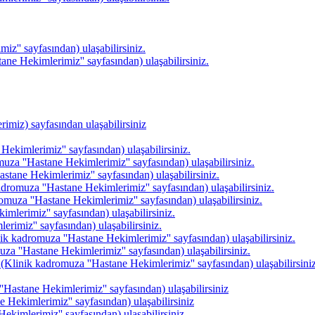
z'' sayfasından) ulaşabilirsiniz.
ane Hekimlerimiz'' sayfasından) ulaşabilirsiniz.
imiz) sayfasından ulaşabilirsiniz
ekimlerimiz'' sayfasından) ulaşabilirsiniz.
uza ''Hastane Hekimlerimiz'' sayfasından) ulaşabilirsiniz.
stane Hekimlerimiz'' sayfasından) ulaşabilirsiniz.
adromuza ''Hastane Hekimlerimiz'' sayfasından) ulaşabilirsiniz.
muza ''Hastane Hekimlerimiz'' sayfasından) ulaşabilirsiniz.
mlerimiz'' sayfasından) ulaşabilirsiniz.
rimiz'' sayfasından) ulaşabilirsiniz.
nik kadromuza ''Hastane Hekimlerimiz'' sayfasından) ulaşabilirsiniz.
a ''Hastane Hekimlerimiz'' sayfasından) ulaşabilirsiniz.
(Klinik kadromuza ''Hastane Hekimlerimiz'' sayfasından) ulaşabilirsiniz
'Hastane Hekimlerimiz'' sayfasından) ulaşabilirsiniz
 Hekimlerimiz'' sayfasından) ulaşabilirsiniz
ekimlerimiz'' sayfasından) ulaşabilirsiniz