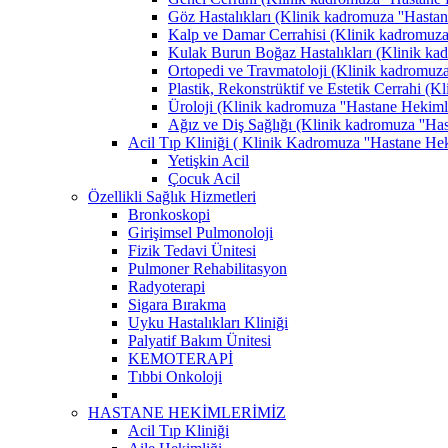
Göz Hastalıkları (Klinik kadromuza ''Hastane
Kalp ve Damar Cerrahisi (Klinik kadromuza '
Kulak Burun Boğaz Hastalıkları (Klinik kadr
Ortopedi ve Travmatoloji (Klinik kadromuza '
Plastik, Rekonstrüktif ve Estetik Cerrahi (K
Üroloji (Klinik kadromuza ''Hastane Hekimler
Ağız ve Diş Sağlığı (Klinik kadromuza ''Hast
Acil Tıp Kliniği ( Klinik Kadromuza ''Hastane Heki
Yetişkin Acil
Çocuk Acil
Özellikli Sağlık Hizmetleri
Bronkoskopi
Girişimsel Pulmonoloji
Fizik Tedavi Ünitesi
Pulmoner Rehabilitasyon
Radyoterapi
Sigara Bırakma
Uyku Hastalıkları Kliniği
Palyatif Bakım Ünitesi
KEMOTERAPİ
Tıbbi Onkoloji
HASTANE HEKİMLERİMİZ
Acil Tıp Kliniği