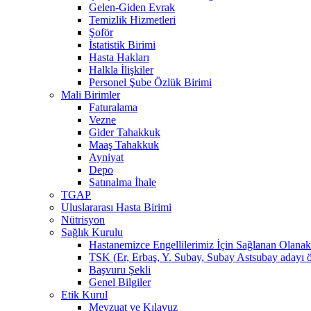
Gelen-Giden Evrak
Temizlik Hizmetleri
Şoför
İstatistik Birimi
Hasta Hakları
Halkla İlişkiler
Personel Şube Özlük Birimi
Mali Birimler
Faturalama
Vezne
Gider Tahakkuk
Maaş Tahakkuk
Ayniyat
Depo
Satınalma İhale
TGAP
Uluslararası Hasta Birimi
Nütrisyon
Sağlık Kurulu
Hastanemizce Engellilerimiz İçin Sağlanan Olanak
TSK (Er, Erbaş, Y. Subay, Subay Astsubay adayı öğ
Başvuru Şekli
Genel Bilgiler
Etik Kurul
Mevzuat ve Kılavuz