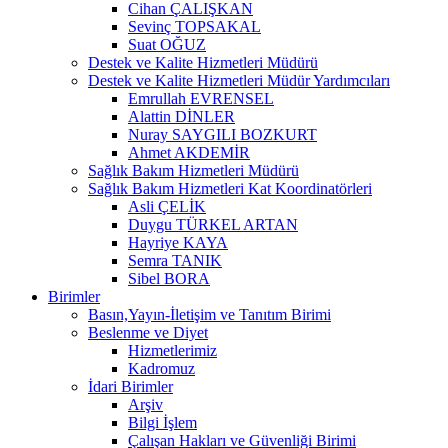
Cihan ÇALIŞKAN
Sevinç TOPSAKAL
Suat OĞUZ
Destek ve Kalite Hizmetleri Müdürü
Destek ve Kalite Hizmetleri Müdür Yardımcıları
Emrullah EVRENSEL
Alattin DİNLER
Nuray SAYGILI BOZKURT
Ahmet AKDEMİR
Sağlık Bakım Hizmetleri Müdürü
Sağlık Bakım Hizmetleri Kat Koordinatörleri
Asli ÇELİK
Duygu TÜRKEL ARTAN
Hayriye KAYA
Semra TANIK
Sibel BORA
Birimler
Basın,Yayın-İletişim ve Tanıtım Birimi
Beslenme ve Diyet
Hizmetlerimiz
Kadromuz
İdari Birimler
Arşiv
Bilgi İşlem
Çalışan Hakları ve Güvenliği Birimi