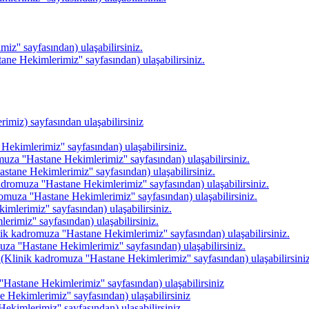
z'' sayfasından) ulaşabilirsiniz.
ane Hekimlerimiz'' sayfasından) ulaşabilirsiniz.
imiz) sayfasından ulaşabilirsiniz
ekimlerimiz'' sayfasından) ulaşabilirsiniz.
uza ''Hastane Hekimlerimiz'' sayfasından) ulaşabilirsiniz.
stane Hekimlerimiz'' sayfasından) ulaşabilirsiniz.
adromuza ''Hastane Hekimlerimiz'' sayfasından) ulaşabilirsiniz.
muza ''Hastane Hekimlerimiz'' sayfasından) ulaşabilirsiniz.
mlerimiz'' sayfasından) ulaşabilirsiniz.
rimiz'' sayfasından) ulaşabilirsiniz.
nik kadromuza ''Hastane Hekimlerimiz'' sayfasından) ulaşabilirsiniz.
a ''Hastane Hekimlerimiz'' sayfasından) ulaşabilirsiniz.
(Klinik kadromuza ''Hastane Hekimlerimiz'' sayfasından) ulaşabilirsiniz
'Hastane Hekimlerimiz'' sayfasından) ulaşabilirsiniz
 Hekimlerimiz'' sayfasından) ulaşabilirsiniz
ekimlerimiz'' sayfasından) ulaşabilirsiniz