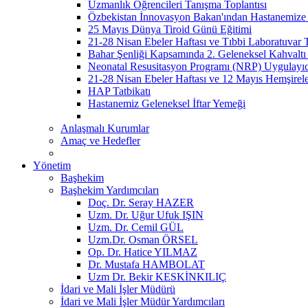
Uzmanlık Öğrencileri Tanışma Toplantısı
Özbekistan İnnovasyon Bakan'ından Hastanemize 
25 Mayıs Dünya Tiroid Günü Eğitimi
21-28 Nisan Ebeler Haftası ve Tıbbi Laboratuvar 
Bahar Şenliği Kapsamında 2. Geleneksel Kahvaltı 
Neonatal Resusitasyon Programı (NRP) Uygulayı
21-28 Nisan Ebeler Haftası ve 12 Mayıs Hemşirel
HAP Tatbikatı
Hastanemiz Geleneksel İftar Yemeği
Anlaşmalı Kurumlar
Amaç ve Hedefler
Yönetim
Başhekim
Başhekim Yardımcıları
Doç. Dr. Seray HAZER
Uzm. Dr. Uğur Ufuk IŞIN
Uzm. Dr. Cemil GÜL
Uzm.Dr. Osman ÖRSEL
Op. Dr. Hatice YILMAZ
Dr. Mustafa HAMBOLAT
Uzm Dr. Bekir KESKİNKILIÇ
İdari ve Mali İşler Müdürü
İdari ve Mali İşler Müdür Yardımcıları