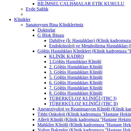
BİLİMSEL ÇALIŞMALAR ETİK KURULU
Evde Sağlık
Klinikler
Sanatoryum Bina Kliniklerimiz
Doktorlar
G Blok Binası
Dahiliye (İç Hastalıkları) (Klinik kadromuza 
Endokrinoloji ve Metabolizma Hastalıkları (K
Göğüs Hastalıkları Klinikleri (Klinik kadromuza ''H
KLİNİK KADRO
1.Göğüs Hastalıkları Kliniği
2. Göğüs Hastalıkları Kliniği
3. Göğüs Hastalıkları Kliniği
5. Göğüs Hastalıkları Kliniği
6. Göğüs Hastalıkları Kliniği
7. Göğüs Hastalıkları Kliniği
8. Göğüs Hastalıkları Kliniği
TÜBERKÜLOZ KLİNİĞİ (TBC I)
TÜBERKÜLOZ KLİNİĞİ (TBC II)
Anesteziyoloji ve Reanimasyon Kliniği (Klinik kad
Tıbbi Onkoloji (Klinik kadromuza ''Hastane Hekimle
Allerji Kliniği (Klinik kadromuza ''Hastane Hekimle
Mahkûm Kliniği (Klinik kadromuza ''Hastane Hekiml
Yoğun Bakımlar (Klinik kadromuza ''Hastane Hekiml