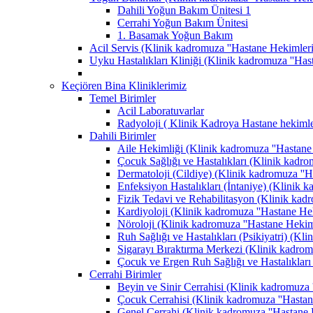
Dahili Yoğun Bakım Ünitesi 1
Cerrahi Yoğun Bakım Ünitesi
1. Basamak Yoğun Bakım
Acil Servis (Klinik kadromuza ''Hastane Hekimlerimi
Uyku Hastalıkları Kliniği (Klinik kadromuza ''Hast
Keçiören Bina Kliniklerimiz
Temel Birimler
Acil Laboratuvarlar
Radyoloji ( Klinik Kadroya Hastane hekimler
Dahili Birimler
Aile Hekimliği (Klinik kadromuza ''Hastane H
Çocuk Sağlığı ve Hastalıkları (Klinik kadrom
Dermatoloji (Cildiye) (Klinik kadromuza ''Ha
Enfeksiyon Hastalıkları (İntaniye) (Klinik k
Fizik Tedavi ve Rehabilitasyon (Klinik kadro
Kardiyoloji (Klinik kadromuza ''Hastane Heki
Nöroloji (Klinik kadromuza ''Hastane Hekimle
Ruh Sağlığı ve Hastalıkları (Psikiyatri) (Kli
Sigarayı Bıraktırma Merkezi (Klinik kadromuz
Çocuk ve Ergen Ruh Sağlığı ve Hastalıkları 
Cerrahi Birimler
Beyin ve Sinir Cerrahisi (Klinik kadromuza '
Çocuk Cerrahisi (Klinik kadromuza ''Hastane
Genel Cerrahi (Klinik kadromuza ''Hastane H