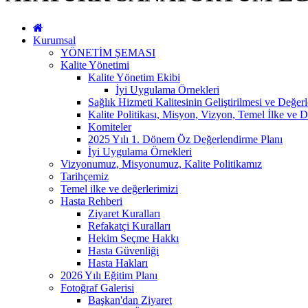
Kurumsal
YÖNETİM ŞEMASI
Kalite Yönetimi
Kalite Yönetim Ekibi
İyi Uygulama Örnekleri
Sağlık Hizmeti Kalitesinin Geliştirilmesi ve Değer
Kalite Politikası, Misyon, Vizyon, Temel İlke ve D
Komiteler
2025 Yılı 1. Dönem Öz Değerlendirme Planı
İyi Uygulama Örnekleri
Vizyonumuz, Misyonumuz, Kalite Politikamız
Tarihçemiz
Temel ilke ve değerlerimizi
Hasta Rehberi
Ziyaret Kuralları
Refakatçi Kuralları
Hekim Seçme Hakkı
Hasta Güvenliği
Hasta Hakları
2026 Yılı Eğitim Planı
Fotoğraf Galerisi
Başkan'dan Ziyaret