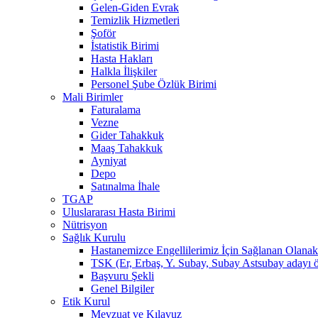
Gelen-Giden Evrak
Temizlik Hizmetleri
Şoför
İstatistik Birimi
Hasta Hakları
Halkla İlişkiler
Personel Şube Özlük Birimi
Mali Birimler
Faturalama
Vezne
Gider Tahakkuk
Maaş Tahakkuk
Ayniyat
Depo
Satınalma İhale
TGAP
Uluslararası Hasta Birimi
Nütrisyon
Sağlık Kurulu
Hastanemizce Engellilerimiz İçin Sağlanan Olanak
TSK (Er, Erbaş, Y. Subay, Subay Astsubay adayı öğ
Başvuru Şekli
Genel Bilgiler
Etik Kurul
Mevzuat ve Kılavuz