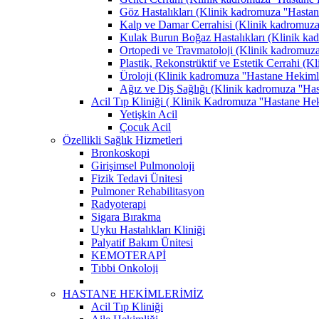
Göz Hastalıkları (Klinik kadromuza ''Hastane
Kalp ve Damar Cerrahisi (Klinik kadromuza '
Kulak Burun Boğaz Hastalıkları (Klinik kadr
Ortopedi ve Travmatoloji (Klinik kadromuza '
Plastik, Rekonstrüktif ve Estetik Cerrahi (K
Üroloji (Klinik kadromuza ''Hastane Hekimler
Ağız ve Diş Sağlığı (Klinik kadromuza ''Hast
Acil Tıp Kliniği ( Klinik Kadromuza ''Hastane Heki
Yetişkin Acil
Çocuk Acil
Özellikli Sağlık Hizmetleri
Bronkoskopi
Girişimsel Pulmonoloji
Fizik Tedavi Ünitesi
Pulmoner Rehabilitasyon
Radyoterapi
Sigara Bırakma
Uyku Hastalıkları Kliniği
Palyatif Bakım Ünitesi
KEMOTERAPİ
Tıbbi Onkoloji
HASTANE HEKİMLERİMİZ
Acil Tıp Kliniği