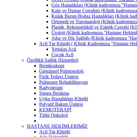
Göz Hastalıkları (Klinik kadromuza ''Hastane
Kalp ve Damar Cerrahisi (Klinik kadromuza '
Kulak Burun Boğaz Hastalıkları (Klinik kadr
Ortopedi ve Travmatoloji (Klinik kadromuza '
Plastik, Rekonstrüktif ve Estetik Cerrahi (K
Üroloji (Klinik kadromuza ''Hastane Hekimler
Ağız ve Diş Sağlığı (Klinik kadromuza ''Hast
Acil Tıp Kliniği ( Klinik Kadromuza ''Hastane Heki
Yetişkin Acil
Çocuk Acil
Özellikli Sağlık Hizmetleri
Bronkoskopi
Girişimsel Pulmonoloji
Fizik Tedavi Ünitesi
Pulmoner Rehabilitasyon
Radyoterapi
Sigara Bırakma
Uyku Hastalıkları Kliniği
Palyatif Bakım Ünitesi
KEMOTERAPİ
Tıbbi Onkoloji
HASTANE HEKİMLERİMİZ
Acil Tıp Kliniği