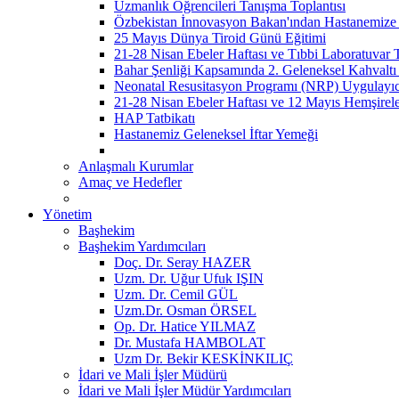
Uzmanlık Öğrencileri Tanışma Toplantısı
Özbekistan İnnovasyon Bakan'ından Hastanemize 
25 Mayıs Dünya Tiroid Günü Eğitimi
21-28 Nisan Ebeler Haftası ve Tıbbi Laboratuvar 
Bahar Şenliği Kapsamında 2. Geleneksel Kahvaltı 
Neonatal Resusitasyon Programı (NRP) Uygulayı
21-28 Nisan Ebeler Haftası ve 12 Mayıs Hemşirel
HAP Tatbikatı
Hastanemiz Geleneksel İftar Yemeği
Anlaşmalı Kurumlar
Amaç ve Hedefler
Yönetim
Başhekim
Başhekim Yardımcıları
Doç. Dr. Seray HAZER
Uzm. Dr. Uğur Ufuk IŞIN
Uzm. Dr. Cemil GÜL
Uzm.Dr. Osman ÖRSEL
Op. Dr. Hatice YILMAZ
Dr. Mustafa HAMBOLAT
Uzm Dr. Bekir KESKİNKILIÇ
İdari ve Mali İşler Müdürü
İdari ve Mali İşler Müdür Yardımcıları