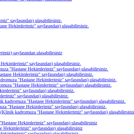
z'' sayfasından) ulaşabilirsiniz.
ane Hekimlerimiz'' sayfasından) ulaşabilirsiniz.
imiz) sayfasından ulaşabilirsiniz
ekimlerimiz'' sayfasından) ulaşabilirsiniz.
uza ''Hastane Hekimlerimiz'' sayfasından) ulaşabilirsiniz.
stane Hekimlerimiz'' sayfasından) ulaşabilirsiniz.
adromuza ''Hastane Hekimlerimiz'' sayfasından) ulaşabilirsiniz.
muza ''Hastane Hekimlerimiz'' sayfasından) ulaşabilirsiniz.
mlerimiz'' sayfasından) ulaşabilirsiniz.
rimiz'' sayfasından) ulaşabilirsiniz.
nik kadromuza ''Hastane Hekimlerimiz'' sayfasından) ulaşabilirsiniz.
a ''Hastane Hekimlerimiz'' sayfasından) ulaşabilirsiniz.
(Klinik kadromuza ''Hastane Hekimlerimiz'' sayfasından) ulaşabilirsiniz
'Hastane Hekimlerimiz'' sayfasından) ulaşabilirsiniz
 Hekimlerimiz'' sayfasından) ulaşabilirsiniz
ekimlerimiz'' sayfasından) ulaşabilirsiniz