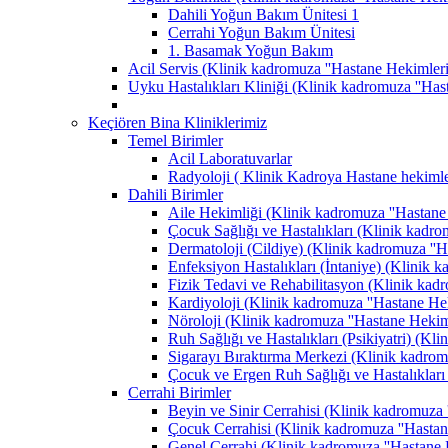
Dahili Yoğun Bakım Ünitesi 1
Cerrahi Yoğun Bakım Ünitesi
1. Basamak Yoğun Bakım
Acil Servis (Klinik kadromuza ''Hastane Hekimlerimi
Uyku Hastalıkları Kliniği (Klinik kadromuza ''Hast
Keçiören Bina Kliniklerimiz
Temel Birimler
Acil Laboratuvarlar
Radyoloji ( Klinik Kadroya Hastane hekimler
Dahili Birimler
Aile Hekimliği (Klinik kadromuza ''Hastane H
Çocuk Sağlığı ve Hastalıkları (Klinik kadrom
Dermatoloji (Cildiye) (Klinik kadromuza ''Ha
Enfeksiyon Hastalıkları (İntaniye) (Klinik k
Fizik Tedavi ve Rehabilitasyon (Klinik kadro
Kardiyoloji (Klinik kadromuza ''Hastane Heki
Nöroloji (Klinik kadromuza ''Hastane Hekimle
Ruh Sağlığı ve Hastalıkları (Psikiyatri) (Kli
Sigarayı Bıraktırma Merkezi (Klinik kadromuz
Çocuk ve Ergen Ruh Sağlığı ve Hastalıkları 
Cerrahi Birimler
Beyin ve Sinir Cerrahisi (Klinik kadromuza '
Çocuk Cerrahisi (Klinik kadromuza ''Hastane
Genel Cerrahi (Klinik kadromuza ''Hastane H