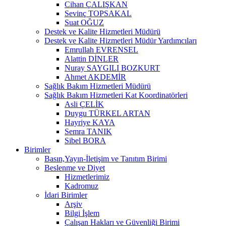
Cihan ÇALIŞKAN
Sevinç TOPSAKAL
Suat OĞUZ
Destek ve Kalite Hizmetleri Müdürü
Destek ve Kalite Hizmetleri Müdür Yardımcıları
Emrullah EVRENSEL
Alattin DİNLER
Nuray SAYGILI BOZKURT
Ahmet AKDEMİR
Sağlık Bakım Hizmetleri Müdürü
Sağlık Bakım Hizmetleri Kat Koordinatörleri
Asli ÇELİK
Duygu TÜRKEL ARTAN
Hayriye KAYA
Semra TANIK
Sibel BORA
Birimler
Basın,Yayın-İletişim ve Tanıtım Birimi
Beslenme ve Diyet
Hizmetlerimiz
Kadromuz
İdari Birimler
Arşiv
Bilgi İşlem
Çalışan Hakları ve Güvenliği Birimi