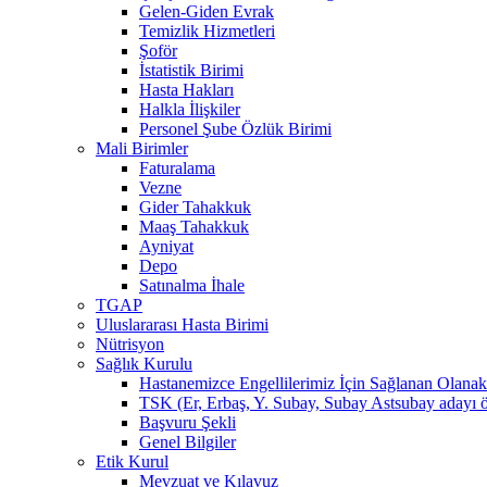
Gelen-Giden Evrak
Temizlik Hizmetleri
Şoför
İstatistik Birimi
Hasta Hakları
Halkla İlişkiler
Personel Şube Özlük Birimi
Mali Birimler
Faturalama
Vezne
Gider Tahakkuk
Maaş Tahakkuk
Ayniyat
Depo
Satınalma İhale
TGAP
Uluslararası Hasta Birimi
Nütrisyon
Sağlık Kurulu
Hastanemizce Engellilerimiz İçin Sağlanan Olanak
TSK (Er, Erbaş, Y. Subay, Subay Astsubay adayı öğ
Başvuru Şekli
Genel Bilgiler
Etik Kurul
Mevzuat ve Kılavuz