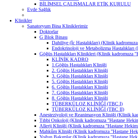
BİLİMSEL ÇALIŞMALAR ETİK KURULU
Evde Sağlık
Klinikler
Sanatoryum Bina Kliniklerimiz
Doktorlar
G Blok Binası
Dahiliye (İç Hastalıkları) (Klinik kadromuza 
Endokrinoloji ve Metabolizma Hastalıkları (K
Göğüs Hastalıkları Klinikleri (Klinik kadromuza ''H
KLİNİK KADRO
1.Göğüs Hastalıkları Kliniği
2. Göğüs Hastalıkları Kliniği
3. Göğüs Hastalıkları Kliniği
5. Göğüs Hastalıkları Kliniği
6. Göğüs Hastalıkları Kliniği
7. Göğüs Hastalıkları Kliniği
8. Göğüs Hastalıkları Kliniği
TÜBERKÜLOZ KLİNİĞİ (TBC I)
TÜBERKÜLOZ KLİNİĞİ (TBC II)
Anesteziyoloji ve Reanimasyon Kliniği (Klinik kad
Tıbbi Onkoloji (Klinik kadromuza ''Hastane Hekimle
Allerji Kliniği (Klinik kadromuza ''Hastane Hekimle
Mahkûm Kliniği (Klinik kadromuza ''Hastane Hekiml
Yoğun Bakımlar (Klinik kadromuza ''Hastane Hekiml