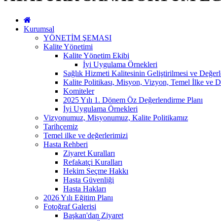
Kurumsal
YÖNETİM ŞEMASI
Kalite Yönetimi
Kalite Yönetim Ekibi
İyi Uygulama Örnekleri
Sağlık Hizmeti Kalitesinin Geliştirilmesi ve Değer
Kalite Politikası, Misyon, Vizyon, Temel İlke ve D
Komiteler
2025 Yılı 1. Dönem Öz Değerlendirme Planı
İyi Uygulama Örnekleri
Vizyonumuz, Misyonumuz, Kalite Politikamız
Tarihçemiz
Temel ilke ve değerlerimizi
Hasta Rehberi
Ziyaret Kuralları
Refakatçi Kuralları
Hekim Seçme Hakkı
Hasta Güvenliği
Hasta Hakları
2026 Yılı Eğitim Planı
Fotoğraf Galerisi
Başkan'dan Ziyaret