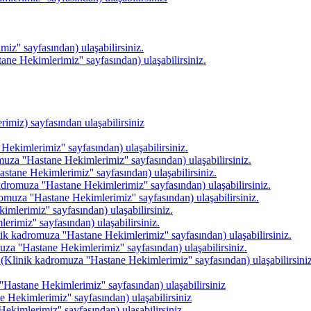
z'' sayfasından) ulaşabilirsiniz.
ane Hekimlerimiz'' sayfasından) ulaşabilirsiniz.
imiz) sayfasından ulaşabilirsiniz
ekimlerimiz'' sayfasından) ulaşabilirsiniz.
uza ''Hastane Hekimlerimiz'' sayfasından) ulaşabilirsiniz.
stane Hekimlerimiz'' sayfasından) ulaşabilirsiniz.
adromuza ''Hastane Hekimlerimiz'' sayfasından) ulaşabilirsiniz.
muza ''Hastane Hekimlerimiz'' sayfasından) ulaşabilirsiniz.
mlerimiz'' sayfasından) ulaşabilirsiniz.
rimiz'' sayfasından) ulaşabilirsiniz.
nik kadromuza ''Hastane Hekimlerimiz'' sayfasından) ulaşabilirsiniz.
a ''Hastane Hekimlerimiz'' sayfasından) ulaşabilirsiniz.
(Klinik kadromuza ''Hastane Hekimlerimiz'' sayfasından) ulaşabilirsiniz
'Hastane Hekimlerimiz'' sayfasından) ulaşabilirsiniz
 Hekimlerimiz'' sayfasından) ulaşabilirsiniz
ekimlerimiz'' sayfasından) ulaşabilirsiniz