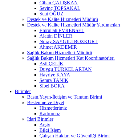
Cihan ÇALIŞKAN
Sevinç TOPSAKAL
Suat OĞUZ
Destek ve Kalite Hizmetleri Müdürü
Destek ve Kalite Hizmetleri Müdür Yardımcıları
Emrullah EVRENSEL
Alattin DİNLER
Nuray SAYGILI BOZKURT
Ahmet AKDEMİR
Sağlık Bakım Hizmetleri Müdürü
Sağlık Bakım Hizmetleri Kat Koordinatörleri
Asli ÇELİK
Duygu TÜRKEL ARTAN
Hayriye KAYA
Semra TANIK
Sibel BORA
Birimler
Basın,Yayın-İletişim ve Tanıtım Birimi
Beslenme ve Diyet
Hizmetlerimiz
Kadromuz
İdari Birimler
Arşiv
Bilgi İşlem
Çalışan Hakları ve Güvenliği Birimi