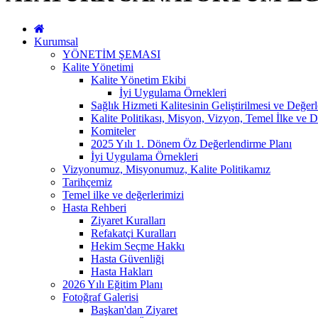
Kurumsal
YÖNETİM ŞEMASI
Kalite Yönetimi
Kalite Yönetim Ekibi
İyi Uygulama Örnekleri
Sağlık Hizmeti Kalitesinin Geliştirilmesi ve Değer
Kalite Politikası, Misyon, Vizyon, Temel İlke ve D
Komiteler
2025 Yılı 1. Dönem Öz Değerlendirme Planı
İyi Uygulama Örnekleri
Vizyonumuz, Misyonumuz, Kalite Politikamız
Tarihçemiz
Temel ilke ve değerlerimizi
Hasta Rehberi
Ziyaret Kuralları
Refakatçi Kuralları
Hekim Seçme Hakkı
Hasta Güvenliği
Hasta Hakları
2026 Yılı Eğitim Planı
Fotoğraf Galerisi
Başkan'dan Ziyaret