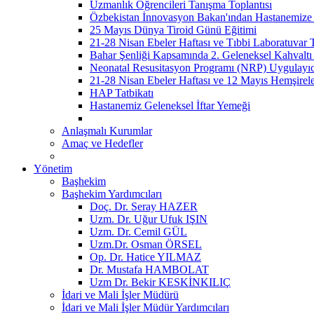
Uzmanlık Öğrencileri Tanışma Toplantısı
Özbekistan İnnovasyon Bakan'ından Hastanemize 
25 Mayıs Dünya Tiroid Günü Eğitimi
21-28 Nisan Ebeler Haftası ve Tıbbi Laboratuvar 
Bahar Şenliği Kapsamında 2. Geleneksel Kahvaltı 
Neonatal Resusitasyon Programı (NRP) Uygulayı
21-28 Nisan Ebeler Haftası ve 12 Mayıs Hemşirel
HAP Tatbikatı
Hastanemiz Geleneksel İftar Yemeği
Anlaşmalı Kurumlar
Amaç ve Hedefler
Yönetim
Başhekim
Başhekim Yardımcıları
Doç. Dr. Seray HAZER
Uzm. Dr. Uğur Ufuk IŞIN
Uzm. Dr. Cemil GÜL
Uzm.Dr. Osman ÖRSEL
Op. Dr. Hatice YILMAZ
Dr. Mustafa HAMBOLAT
Uzm Dr. Bekir KESKİNKILIÇ
İdari ve Mali İşler Müdürü
İdari ve Mali İşler Müdür Yardımcıları