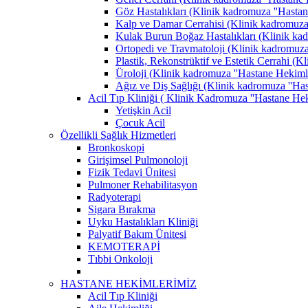
Göz Hastalıkları (Klinik kadromuza ''Hastane
Kalp ve Damar Cerrahisi (Klinik kadromuza '
Kulak Burun Boğaz Hastalıkları (Klinik kadr
Ortopedi ve Travmatoloji (Klinik kadromuza '
Plastik, Rekonstrüktif ve Estetik Cerrahi (K
Üroloji (Klinik kadromuza ''Hastane Hekimler
Ağız ve Diş Sağlığı (Klinik kadromuza ''Hast
Acil Tıp Kliniği ( Klinik Kadromuza ''Hastane Heki
Yetişkin Acil
Çocuk Acil
Özellikli Sağlık Hizmetleri
Bronkoskopi
Girişimsel Pulmonoloji
Fizik Tedavi Ünitesi
Pulmoner Rehabilitasyon
Radyoterapi
Sigara Bırakma
Uyku Hastalıkları Kliniği
Palyatif Bakım Ünitesi
KEMOTERAPİ
Tıbbi Onkoloji
HASTANE HEKİMLERİMİZ
Acil Tıp Kliniği