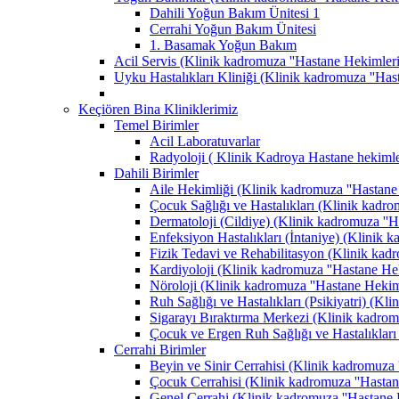
Dahili Yoğun Bakım Ünitesi 1
Cerrahi Yoğun Bakım Ünitesi
1. Basamak Yoğun Bakım
Acil Servis (Klinik kadromuza ''Hastane Hekimlerimi
Uyku Hastalıkları Kliniği (Klinik kadromuza ''Hast
Keçiören Bina Kliniklerimiz
Temel Birimler
Acil Laboratuvarlar
Radyoloji ( Klinik Kadroya Hastane hekimler
Dahili Birimler
Aile Hekimliği (Klinik kadromuza ''Hastane H
Çocuk Sağlığı ve Hastalıkları (Klinik kadrom
Dermatoloji (Cildiye) (Klinik kadromuza ''Ha
Enfeksiyon Hastalıkları (İntaniye) (Klinik k
Fizik Tedavi ve Rehabilitasyon (Klinik kadro
Kardiyoloji (Klinik kadromuza ''Hastane Heki
Nöroloji (Klinik kadromuza ''Hastane Hekimle
Ruh Sağlığı ve Hastalıkları (Psikiyatri) (Kli
Sigarayı Bıraktırma Merkezi (Klinik kadromuz
Çocuk ve Ergen Ruh Sağlığı ve Hastalıkları 
Cerrahi Birimler
Beyin ve Sinir Cerrahisi (Klinik kadromuza '
Çocuk Cerrahisi (Klinik kadromuza ''Hastane
Genel Cerrahi (Klinik kadromuza ''Hastane H