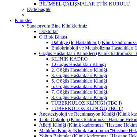
BİLİMSEL ÇALIŞMALAR ETİK KURULU
Evde Sağlık
Klinikler
Sanatoryum Bina Kliniklerimiz
Doktorlar
G Blok Binası
Dahiliye (İç Hastalıkları) (Klinik kadromuza 
Endokrinoloji ve Metabolizma Hastalıkları (K
Göğüs Hastalıkları Klinikleri (Klinik kadromuza ''H
KLİNİK KADRO
1.Göğüs Hastalıkları Kliniği
2. Göğüs Hastalıkları Kliniği
3. Göğüs Hastalıkları Kliniği
5. Göğüs Hastalıkları Kliniği
6. Göğüs Hastalıkları Kliniği
7. Göğüs Hastalıkları Kliniği
8. Göğüs Hastalıkları Kliniği
TÜBERKÜLOZ KLİNİĞİ (TBC I)
TÜBERKÜLOZ KLİNİĞİ (TBC II)
Anesteziyoloji ve Reanimasyon Kliniği (Klinik kad
Tıbbi Onkoloji (Klinik kadromuza ''Hastane Hekimle
Allerji Kliniği (Klinik kadromuza ''Hastane Hekimle
Mahkûm Kliniği (Klinik kadromuza ''Hastane Hekiml
Yoğun Bakımlar (Klinik kadromuza ''Hastane Hekiml