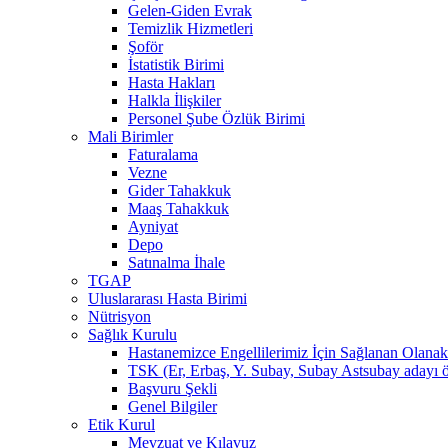
Gelen-Giden Evrak
Temizlik Hizmetleri
Şoför
İstatistik Birimi
Hasta Hakları
Halkla İlişkiler
Personel Şube Özlük Birimi
Mali Birimler
Faturalama
Vezne
Gider Tahakkuk
Maaş Tahakkuk
Ayniyat
Depo
Satınalma İhale
TGAP
Uluslararası Hasta Birimi
Nütrisyon
Sağlık Kurulu
Hastanemizce Engellilerimiz İçin Sağlanan Olanak
TSK (Er, Erbaş, Y. Subay, Subay Astsubay adayı öğ
Başvuru Şekli
Genel Bilgiler
Etik Kurul
Mevzuat ve Kılavuz