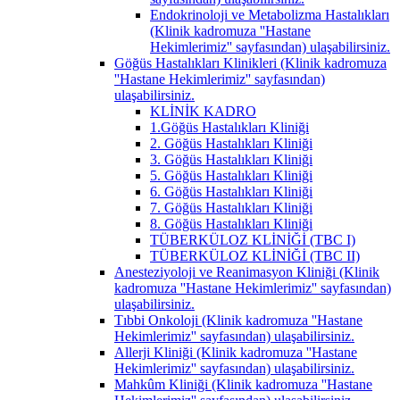
Endokrinoloji ve Metabolizma Hastalıkları
(Klinik kadromuza ''Hastane
Hekimlerimiz'' sayfasından) ulaşabilirsiniz.
Göğüs Hastalıkları Klinikleri (Klinik kadromuza
''Hastane Hekimlerimiz'' sayfasından)
ulaşabilirsiniz.
KLİNİK KADRO
1.Göğüs Hastalıkları Kliniği
2. Göğüs Hastalıkları Kliniği
3. Göğüs Hastalıkları Kliniği
5. Göğüs Hastalıkları Kliniği
6. Göğüs Hastalıkları Kliniği
7. Göğüs Hastalıkları Kliniği
8. Göğüs Hastalıkları Kliniği
TÜBERKÜLOZ KLİNİĞİ (TBC I)
TÜBERKÜLOZ KLİNİĞİ (TBC II)
Anesteziyoloji ve Reanimasyon Kliniği (Klinik
kadromuza ''Hastane Hekimlerimiz'' sayfasından)
ulaşabilirsiniz.
Tıbbi Onkoloji (Klinik kadromuza ''Hastane
Hekimlerimiz'' sayfasından) ulaşabilirsiniz.
Allerji Kliniği (Klinik kadromuza ''Hastane
Hekimlerimiz'' sayfasından) ulaşabilirsiniz.
Mahkûm Kliniği (Klinik kadromuza ''Hastane