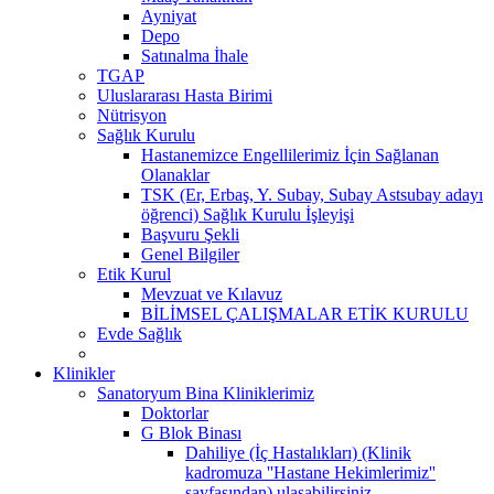
Ayniyat
Depo
Satınalma İhale
TGAP
Uluslararası Hasta Birimi
Nütrisyon
Sağlık Kurulu
Hastanemizce Engellilerimiz İçin Sağlanan
Olanaklar
TSK (Er, Erbaş, Y. Subay, Subay Astsubay adayı
öğrenci) Sağlık Kurulu İşleyişi
Başvuru Şekli
Genel Bilgiler
Etik Kurul
Mevzuat ve Kılavuz
BİLİMSEL ÇALIŞMALAR ETİK KURULU
Evde Sağlık
Klinikler
Sanatoryum Bina Kliniklerimiz
Doktorlar
G Blok Binası
Dahiliye (İç Hastalıkları) (Klinik
kadromuza ''Hastane Hekimlerimiz''
sayfasından) ulaşabilirsiniz.