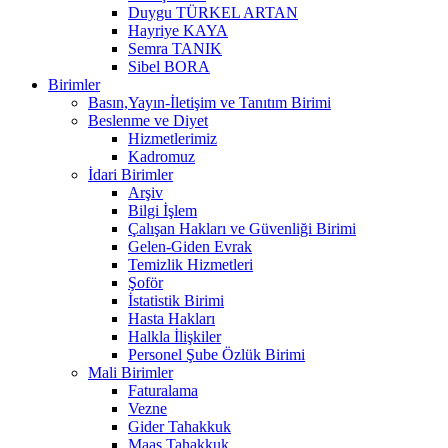
Duygu TÜRKEL ARTAN
Hayriye KAYA
Semra TANIK
Sibel BORA
Birimler
Basın,Yayın-İletişim ve Tanıtım Birimi
Beslenme ve Diyet
Hizmetlerimiz
Kadromuz
İdari Birimler
Arşiv
Bilgi İşlem
Çalışan Hakları ve Güvenliği Birimi
Gelen-Giden Evrak
Temizlik Hizmetleri
Şoför
İstatistik Birimi
Hasta Hakları
Halkla İlişkiler
Personel Şube Özlük Birimi
Mali Birimler
Faturalama
Vezne
Gider Tahakkuk
Maaş Tahakkuk