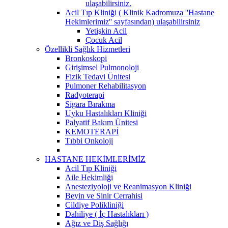
ulaşabilirsiniz.
Acil Tıp Kliniği ( Klinik Kadromuza ''Hastane
Hekimlerimiz'' sayfasından) ulaşabilirsiniz
Yetişkin Acil
Çocuk Acil
Özellikli Sağlık Hizmetleri
Bronkoskopi
Girişimsel Pulmonoloji
Fizik Tedavi Ünitesi
Pulmoner Rehabilitasyon
Radyoterapi
Sigara Bırakma
Uyku Hastalıkları Kliniği
Palyatif Bakım Ünitesi
KEMOTERAPİ
Tıbbi Onkoloji
HASTANE HEKİMLERİMİZ
Acil Tıp Kliniği
Aile Hekimliği
Anesteziyoloji ve Reanimasyon Kliniği
Beyin ve Sinir Cerrahisi
Cildiye Polikliniği
Dahiliye ( İç Hastalıkları )
Ağız ve Diş Sağlığı