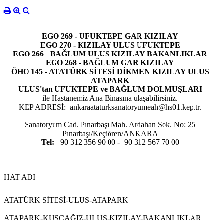
EGO 269 - UFUKTEPE GAR KIZILAY
EGO 270 - KIZILAY ULUS UFUKTEPE
EGO
266 - BAĞLUM ULUS KIZILAY BAKANLIKLAR
EGO 268 - BAĞLUM GAR KIZILAY
ÖHO 145 - ATATÜRK SİTESİ DİKMEN KIZILAY ULUS
ATAPARK
ULUS'tan UFUKTEPE ve BAĞLUM DOLMUŞLARI
ile Hastanemiz Ana Binasına ulaşabilirsiniz.
KEP ADRESİ: ankaraataturksanatoryumeah@hs01.kep.tr.
Sanatoryum Cad. Pınarbaşı Mah. Ardahan Sok. No: 25
Pınarbaşı/Keçiören/ANKARA
Tel:
+90 312 356 90 00 -+90 312 567 70 00
HAT ADI
ATATÜRK SİTESİ-ULUS-ATAPARK
ATAPARK-KUŞCAĞIZ-ULUS-KIZILAY-BAKANLIKLAR