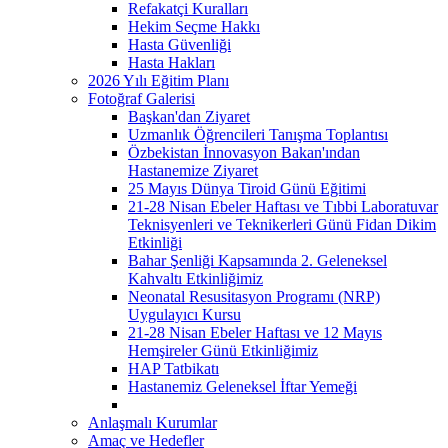
Refakatçi Kuralları
Hekim Seçme Hakkı
Hasta Güvenliği
Hasta Hakları
2026 Yılı Eğitim Planı
Fotoğraf Galerisi
Başkan'dan Ziyaret
Uzmanlık Öğrencileri Tanışma Toplantısı
Özbekistan İnnovasyon Bakan'ından
Hastanemize Ziyaret
25 Mayıs Dünya Tiroid Günü Eğitimi
21-28 Nisan Ebeler Haftası ve Tıbbi Laboratuvar
Teknisyenleri ve Teknikerleri Günü Fidan Dikim
Etkinliği
Bahar Şenliği Kapsamında 2. Geleneksel
Kahvaltı Etkinliğimiz
Neonatal Resusitasyon Programı (NRP)
Uygulayıcı Kursu
21-28 Nisan Ebeler Haftası ve 12 Mayıs
Hemşireler Günü Etkinliğimiz
HAP Tatbikatı
Hastanemiz Geleneksel İftar Yemeği
Anlaşmalı Kurumlar
Amaç ve Hedefler