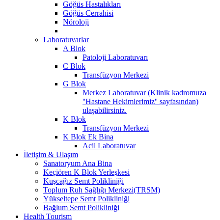
Göğüs Hastalıkları
Göğüs Cerrahisi
Nöroloji
Laboratuvarlar
A Blok
Patoloji Laboratuvarı
C Blok
Transfüzyon Merkezi
G Blok
Merkez Laboratuvar (Klinik kadromuza
''Hastane Hekimlerimiz'' sayfasından)
ulaşabilirsiniz.
K Blok
Transfüzyon Merkezi
K Blok Ek Bina
Acil Laboratuvar
İletişim & Ulaşım
Sanatoryum Ana Bina
Keçiören K Blok Yerleşkesi
Kuşcağız Semt Polikliniği
Toplum Ruh Sağlığı Merkezi(TRSM)
Yükseltepe Semt Polikliniği
Bağlum Semt Polikliniği
Health Tourism