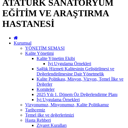
ATATÜRK SANATORYUM
EĞİTİM VE ARAŞTIRMA
HASTANESİ
Kurumsal
YÖNETİM ŞEMASI
Kalite Yönetimi
Kalite Yönetim Ekibi
İyi Uygulama Örnekleri
Sağlık Hizmeti Kalitesinin Geliştirilmesi ve
Değerlendirilmesine Dair Yönetmelik
Kalite Politikası, Misyon, Vizyon, Temel İlke ve
Değerler
Komiteler
2025 Yılı 1. Dönem Öz Değerlendirme Planı
İyi Uygulama Örnekleri
Vizyonumuz, Misyonumuz, Kalite Politikamız
Tarihçemiz
Temel ilke ve değerlerimizi
Hasta Rehberi
Ziyaret Kuralları