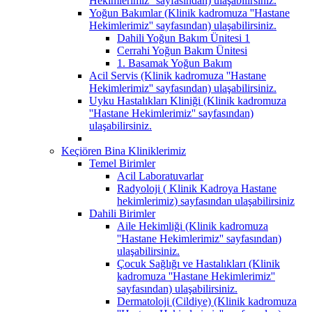
Hekimlerimiz'' sayfasından) ulaşabilirsiniz.
Yoğun Bakımlar (Klinik kadromuza ''Hastane
Hekimlerimiz'' sayfasından) ulaşabilirsiniz.
Dahili Yoğun Bakım Ünitesi 1
Cerrahi Yoğun Bakım Ünitesi
1. Basamak Yoğun Bakım
Acil Servis (Klinik kadromuza ''Hastane
Hekimlerimiz'' sayfasından) ulaşabilirsiniz.
Uyku Hastalıkları Kliniği (Klinik kadromuza
''Hastane Hekimlerimiz'' sayfasından)
ulaşabilirsiniz.
Keçiören Bina Kliniklerimiz
Temel Birimler
Acil Laboratuvarlar
Radyoloji ( Klinik Kadroya Hastane
hekimlerimiz) sayfasından ulaşabilirsiniz
Dahili Birimler
Aile Hekimliği (Klinik kadromuza
''Hastane Hekimlerimiz'' sayfasından)
ulaşabilirsiniz.
Çocuk Sağlığı ve Hastalıkları (Klinik
kadromuza ''Hastane Hekimlerimiz''
sayfasından) ulaşabilirsiniz.
Dermatoloji (Cildiye) (Klinik kadromuza