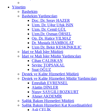
Yönetim
Başhekim
Başhekim Yardımcıları
Doç. Dr. Seray HAZER
Uzm. Dr. Uğur Ufuk IŞIN
Uzm. Dr. Cemil GÜL
Uzm.Dr. Osman ÖRSEL
Op. Dr. Hatice YILMAZ
Dr. Mustafa HAMBOLAT
Uzm Dr. Bekir KESKİNKILIÇ
İdari ve Mali İşler Müdürü
İdari ve Mali İşler Müdür Yardımcıları
Cihan ÇALIŞKAN
Sevinç TOPSAKAL
Suat OĞUZ
Destek ve Kalite Hizmetleri Müdürü
Destek ve Kalite Hizmetleri Müdür Yardımcıları
Emrullah EVRENSEL
Alattin DİNLER
Nuray SAYGILI BOZKURT
Ahmet AKDEMİR
Sağlık Bakım Hizmetleri Müdürü
Sağlık Bakım Hizmetleri Kat Koordinatörleri
Asli ÇELİK