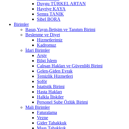
Duygu TÜRKEL ARTAN
Hayriye KAYA
Semra TANIK
Sibel BORA
Birimler
Basın,Yayın-İletişim ve Tanıtım Birimi
Beslenme ve Diyet
Hizmetlerimiz
Kadromuz
İdari Birimler
Arşiv
Bilgi İşlem
Çalışan Hakları ve Güvenliği Birimi
Gelen-Giden Evrak
Temizlik Hizmetleri
Şoför
İstatistik Birimi
Hasta Hakları
Halkla İlişkiler
Personel Şube Özlük Birimi
Mali Birimler
Faturalama
Vezne
Gider Tahakkuk
Maaş Tahakkuk