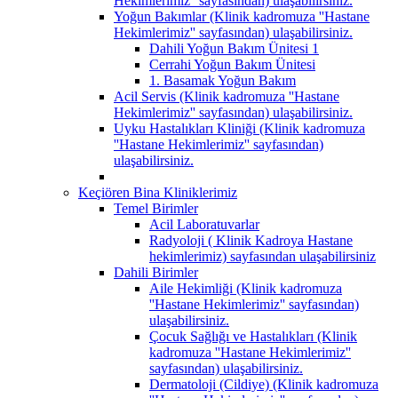
Hekimlerimiz'' sayfasından) ulaşabilirsiniz.
Yoğun Bakımlar (Klinik kadromuza ''Hastane
Hekimlerimiz'' sayfasından) ulaşabilirsiniz.
Dahili Yoğun Bakım Ünitesi 1
Cerrahi Yoğun Bakım Ünitesi
1. Basamak Yoğun Bakım
Acil Servis (Klinik kadromuza ''Hastane
Hekimlerimiz'' sayfasından) ulaşabilirsiniz.
Uyku Hastalıkları Kliniği (Klinik kadromuza
''Hastane Hekimlerimiz'' sayfasından)
ulaşabilirsiniz.
Keçiören Bina Kliniklerimiz
Temel Birimler
Acil Laboratuvarlar
Radyoloji ( Klinik Kadroya Hastane
hekimlerimiz) sayfasından ulaşabilirsiniz
Dahili Birimler
Aile Hekimliği (Klinik kadromuza
''Hastane Hekimlerimiz'' sayfasından)
ulaşabilirsiniz.
Çocuk Sağlığı ve Hastalıkları (Klinik
kadromuza ''Hastane Hekimlerimiz''
sayfasından) ulaşabilirsiniz.
Dermatoloji (Cildiye) (Klinik kadromuza