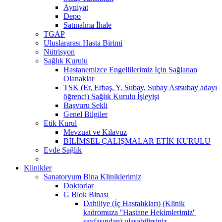
Ayniyat
Depo
Satınalma İhale
TGAP
Uluslararası Hasta Birimi
Nütrisyon
Sağlık Kurulu
Hastanemizce Engellilerimiz İçin Sağlanan
Olanaklar
TSK (Er, Erbaş, Y. Subay, Subay Astsubay adayı
öğrenci) Sağlık Kurulu İşleyişi
Başvuru Şekli
Genel Bilgiler
Etik Kurul
Mevzuat ve Kılavuz
BİLİMSEL ÇALIŞMALAR ETİK KURULU
Evde Sağlık
Klinikler
Sanatoryum Bina Kliniklerimiz
Doktorlar
G Blok Binası
Dahiliye (İç Hastalıkları) (Klinik
kadromuza ''Hastane Hekimlerimiz''
sayfasından) ulaşabilirsiniz.