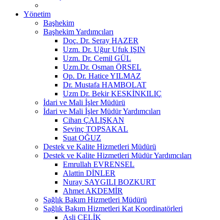
Yönetim
Başhekim
Başhekim Yardımcıları
Doç. Dr. Seray HAZER
Uzm. Dr. Uğur Ufuk IŞIN
Uzm. Dr. Cemil GÜL
Uzm.Dr. Osman ÖRSEL
Op. Dr. Hatice YILMAZ
Dr. Mustafa HAMBOLAT
Uzm Dr. Bekir KESKİNKILIÇ
İdari ve Mali İşler Müdürü
İdari ve Mali İşler Müdür Yardımcıları
Cihan ÇALIŞKAN
Sevinç TOPSAKAL
Suat OĞUZ
Destek ve Kalite Hizmetleri Müdürü
Destek ve Kalite Hizmetleri Müdür Yardımcıları
Emrullah EVRENSEL
Alattin DİNLER
Nuray SAYGILI BOZKURT
Ahmet AKDEMİR
Sağlık Bakım Hizmetleri Müdürü
Sağlık Bakım Hizmetleri Kat Koordinatörleri
Asli ÇELİK