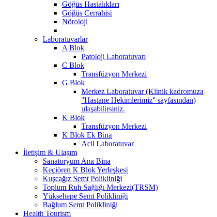
Göğüs Hastalıkları
Göğüs Cerrahisi
Nöroloji
Laboratuvarlar
A Blok
Patoloji Laboratuvarı
C Blok
Transfüzyon Merkezi
G Blok
Merkez Laboratuvar (Klinik kadromuza
''Hastane Hekimlerimiz'' sayfasından)
ulaşabilirsiniz.
K Blok
Transfüzyon Merkezi
K Blok Ek Bina
Acil Laboratuvar
İletişim & Ulaşım
Sanatoryum Ana Bina
Keçiören K Blok Yerleşkesi
Kuşcağız Semt Polikliniği
Toplum Ruh Sağlığı Merkezi(TRSM)
Yükseltepe Semt Polikliniği
Bağlum Semt Polikliniği
Health Tourism