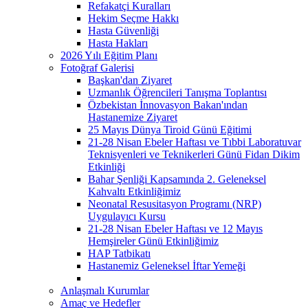
Refakatçi Kuralları
Hekim Seçme Hakkı
Hasta Güvenliği
Hasta Hakları
2026 Yılı Eğitim Planı
Fotoğraf Galerisi
Başkan'dan Ziyaret
Uzmanlık Öğrencileri Tanışma Toplantısı
Özbekistan İnnovasyon Bakan'ından
Hastanemize Ziyaret
25 Mayıs Dünya Tiroid Günü Eğitimi
21-28 Nisan Ebeler Haftası ve Tıbbi Laboratuvar
Teknisyenleri ve Teknikerleri Günü Fidan Dikim
Etkinliği
Bahar Şenliği Kapsamında 2. Geleneksel
Kahvaltı Etkinliğimiz
Neonatal Resusitasyon Programı (NRP)
Uygulayıcı Kursu
21-28 Nisan Ebeler Haftası ve 12 Mayıs
Hemşireler Günü Etkinliğimiz
HAP Tatbikatı
Hastanemiz Geleneksel İftar Yemeği
Anlaşmalı Kurumlar
Amaç ve Hedefler