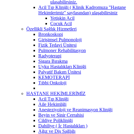
ulaşabilirsiniz.
Acil Tıp Kliniği ( Klinik Kadromuza ''Hastane
Hekimlerimiz'' sayfasından) ulaşabilirsiniz
Yetişkin Acil
Çocuk Acil
Özellikli Sağlık Hizmetleri
Bronkoskopi
Girişimsel Pulmonoloji
Fizik Tedavi Ünitesi
Pulmoner Rehabilitasyon
Radyoterapi
Sigara Bırakma
Uyku Hastalıkları Kliniği
Palyatif Bakım Ünitesi
KEMOTERAPİ
Tıbbi Onkoloji
HASTANE HEKİMLERİMİZ
Acil Tıp Kliniği
Aile Hekimliği
Anesteziyoloji ve Reanimasyon Kliniği
Beyin ve Sinir Cerrahisi
Cildiye Polikliniği
Dahiliye ( İç Hastalıkları )
Ağız ve Diş Sağlığı