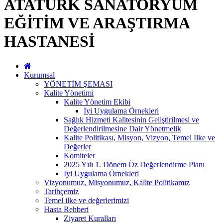
ATATÜRK SANATORYUM
EĞİTİM VE ARAŞTIRMA
HASTANESİ
Kurumsal
YÖNETİM ŞEMASI
Kalite Yönetimi
Kalite Yönetim Ekibi
İyi Uygulama Örnekleri
Sağlık Hizmeti Kalitesinin Geliştirilmesi ve
Değerlendirilmesine Dair Yönetmelik
Kalite Politikası, Misyon, Vizyon, Temel İlke ve
Değerler
Komiteler
2025 Yılı 1. Dönem Öz Değerlendirme Planı
İyi Uygulama Örnekleri
Vizyonumuz, Misyonumuz, Kalite Politikamız
Tarihçemiz
Temel ilke ve değerlerimizi
Hasta Rehberi
Ziyaret Kuralları