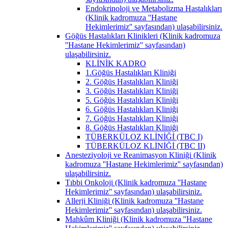
Endokrinoloji ve Metabolizma Hastalıkları
(Klinik kadromuza ''Hastane
Hekimlerimiz'' sayfasından) ulaşabilirsiniz.
Göğüs Hastalıkları Klinikleri (Klinik kadromuza
''Hastane Hekimlerimiz'' sayfasından)
ulaşabilirsiniz.
KLİNİK KADRO
1.Göğüs Hastalıkları Kliniği
2. Göğüs Hastalıkları Kliniği
3. Göğüs Hastalıkları Kliniği
5. Göğüs Hastalıkları Kliniği
6. Göğüs Hastalıkları Kliniği
7. Göğüs Hastalıkları Kliniği
8. Göğüs Hastalıkları Kliniği
TÜBERKÜLOZ KLİNİĞİ (TBC I)
TÜBERKÜLOZ KLİNİĞİ (TBC II)
Anesteziyoloji ve Reanimasyon Kliniği (Klinik
kadromuza ''Hastane Hekimlerimiz'' sayfasından)
ulaşabilirsiniz.
Tıbbi Onkoloji (Klinik kadromuza ''Hastane
Hekimlerimiz'' sayfasından) ulaşabilirsiniz.
Allerji Kliniği (Klinik kadromuza ''Hastane
Hekimlerimiz'' sayfasından) ulaşabilirsiniz.
Mahkûm Kliniği (Klinik kadromuza ''Hastane