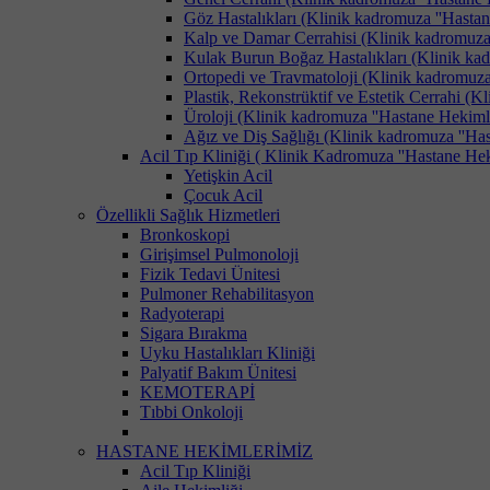
Göz Hastalıkları (Klinik kadromuza ''Hastane
Kalp ve Damar Cerrahisi (Klinik kadromuza '
Kulak Burun Boğaz Hastalıkları (Klinik kadr
Ortopedi ve Travmatoloji (Klinik kadromuza '
Plastik, Rekonstrüktif ve Estetik Cerrahi (K
Üroloji (Klinik kadromuza ''Hastane Hekimler
Ağız ve Diş Sağlığı (Klinik kadromuza ''Hast
Acil Tıp Kliniği ( Klinik Kadromuza ''Hastane Heki
Yetişkin Acil
Çocuk Acil
Özellikli Sağlık Hizmetleri
Bronkoskopi
Girişimsel Pulmonoloji
Fizik Tedavi Ünitesi
Pulmoner Rehabilitasyon
Radyoterapi
Sigara Bırakma
Uyku Hastalıkları Kliniği
Palyatif Bakım Ünitesi
KEMOTERAPİ
Tıbbi Onkoloji
HASTANE HEKİMLERİMİZ
Acil Tıp Kliniği