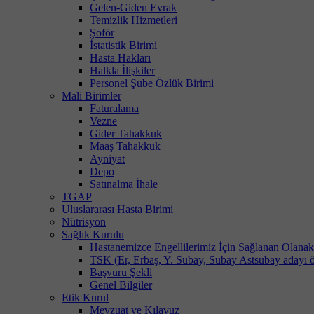
Gelen-Giden Evrak
Temizlik Hizmetleri
Şoför
İstatistik Birimi
Hasta Hakları
Halkla İlişkiler
Personel Şube Özlük Birimi
Mali Birimler
Faturalama
Vezne
Gider Tahakkuk
Maaş Tahakkuk
Ayniyat
Depo
Satınalma İhale
TGAP
Uluslararası Hasta Birimi
Nütrisyon
Sağlık Kurulu
Hastanemizce Engellilerimiz İçin Sağlanan Olanak
TSK (Er, Erbaş, Y. Subay, Subay Astsubay adayı öğ
Başvuru Şekli
Genel Bilgiler
Etik Kurul
Mevzuat ve Kılavuz