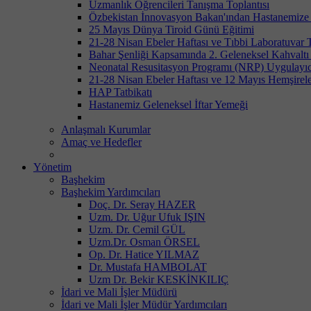
Uzmanlık Öğrencileri Tanışma Toplantısı
Özbekistan İnnovasyon Bakan'ından Hastanemize 
25 Mayıs Dünya Tiroid Günü Eğitimi
21-28 Nisan Ebeler Haftası ve Tıbbi Laboratuvar 
Bahar Şenliği Kapsamında 2. Geleneksel Kahvaltı 
Neonatal Resusitasyon Programı (NRP) Uygulayı
21-28 Nisan Ebeler Haftası ve 12 Mayıs Hemşirel
HAP Tatbikatı
Hastanemiz Geleneksel İftar Yemeği
Anlaşmalı Kurumlar
Amaç ve Hedefler
Yönetim
Başhekim
Başhekim Yardımcıları
Doç. Dr. Seray HAZER
Uzm. Dr. Uğur Ufuk IŞIN
Uzm. Dr. Cemil GÜL
Uzm.Dr. Osman ÖRSEL
Op. Dr. Hatice YILMAZ
Dr. Mustafa HAMBOLAT
Uzm Dr. Bekir KESKİNKILIÇ
İdari ve Mali İşler Müdürü
İdari ve Mali İşler Müdür Yardımcıları