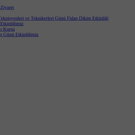
Ziyaret
Teknisyenleri ve Teknikerleri Günü Fidan Dikim Etkinliği
Etkinliğimiz
cı Kursu
er Günü Etkinliğimiz