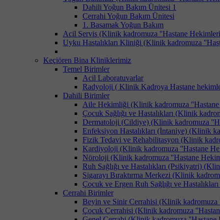
Dahili Yoğun Bakım Ünitesi 1
Cerrahi Yoğun Bakım Ünitesi
1. Basamak Yoğun Bakım
Acil Servis (Klinik kadromuza ''Hastane Hekimlerimi
Uyku Hastalıkları Kliniği (Klinik kadromuza ''Hast
Keçiören Bina Kliniklerimiz
Temel Birimler
Acil Laboratuvarlar
Radyoloji ( Klinik Kadroya Hastane hekimler
Dahili Birimler
Aile Hekimliği (Klinik kadromuza ''Hastane H
Çocuk Sağlığı ve Hastalıkları (Klinik kadrom
Dermatoloji (Cildiye) (Klinik kadromuza ''Ha
Enfeksiyon Hastalıkları (İntaniye) (Klinik k
Fizik Tedavi ve Rehabilitasyon (Klinik kadro
Kardiyoloji (Klinik kadromuza ''Hastane Heki
Nöroloji (Klinik kadromuza ''Hastane Hekimle
Ruh Sağlığı ve Hastalıkları (Psikiyatri) (Kli
Sigarayı Bıraktırma Merkezi (Klinik kadromuz
Çocuk ve Ergen Ruh Sağlığı ve Hastalıkları 
Cerrahi Birimler
Beyin ve Sinir Cerrahisi (Klinik kadromuza '
Çocuk Cerrahisi (Klinik kadromuza ''Hastane
Genel Cerrahi (Klinik kadromuza ''Hastane H