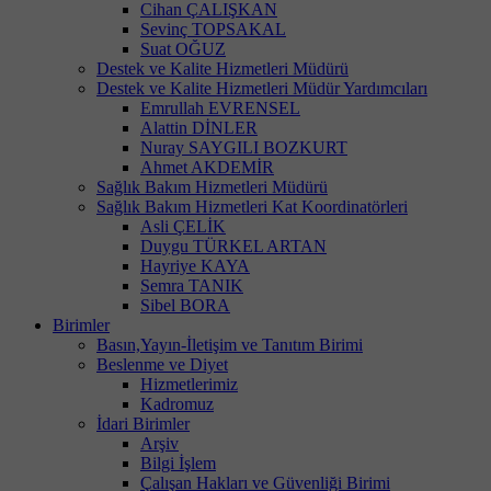
Cihan ÇALIŞKAN
Sevinç TOPSAKAL
Suat OĞUZ
Destek ve Kalite Hizmetleri Müdürü
Destek ve Kalite Hizmetleri Müdür Yardımcıları
Emrullah EVRENSEL
Alattin DİNLER
Nuray SAYGILI BOZKURT
Ahmet AKDEMİR
Sağlık Bakım Hizmetleri Müdürü
Sağlık Bakım Hizmetleri Kat Koordinatörleri
Asli ÇELİK
Duygu TÜRKEL ARTAN
Hayriye KAYA
Semra TANIK
Sibel BORA
Birimler
Basın,Yayın-İletişim ve Tanıtım Birimi
Beslenme ve Diyet
Hizmetlerimiz
Kadromuz
İdari Birimler
Arşiv
Bilgi İşlem
Çalışan Hakları ve Güvenliği Birimi