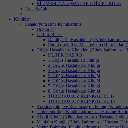
BİLİMSEL ÇALIŞMALAR ETİK KURULU
Evde Sağlık
Klinikler
Sanatoryum Bina Kliniklerimiz
Doktorlar
G Blok Binası
Dahiliye (İç Hastalıkları) (Klinik kadromuza 
Endokrinoloji ve Metabolizma Hastalıkları (K
Göğüs Hastalıkları Klinikleri (Klinik kadromuza ''H
KLİNİK KADRO
1.Göğüs Hastalıkları Kliniği
2. Göğüs Hastalıkları Kliniği
3. Göğüs Hastalıkları Kliniği
5. Göğüs Hastalıkları Kliniği
6. Göğüs Hastalıkları Kliniği
7. Göğüs Hastalıkları Kliniği
8. Göğüs Hastalıkları Kliniği
TÜBERKÜLOZ KLİNİĞİ (TBC I)
TÜBERKÜLOZ KLİNİĞİ (TBC II)
Anesteziyoloji ve Reanimasyon Kliniği (Klinik kad
Tıbbi Onkoloji (Klinik kadromuza ''Hastane Hekimle
Allerji Kliniği (Klinik kadromuza ''Hastane Hekimle
Mahkûm Kliniği (Klinik kadromuza ''Hastane Hekiml
Yoğun Bakımlar (Klinik kadromuza ''Hastane Hekiml