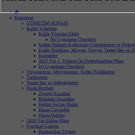
Kurumsal
YÖNETİM ŞEMASI
Kalite Yönetimi
Kalite Yönetim Ekibi
İyi Uygulama Örnekleri
Sağlık Hizmeti Kalitesinin Geliştirilmesi ve Değer
Kalite Politikası, Misyon, Vizyon, Temel İlke ve D
Komiteler
2025 Yılı 1. Dönem Öz Değerlendirme Planı
İyi Uygulama Örnekleri
Vizyonumuz, Misyonumuz, Kalite Politikamız
Tarihçemiz
Temel ilke ve değerlerimizi
Hasta Rehberi
Ziyaret Kuralları
Refakatçi Kuralları
Hekim Seçme Hakkı
Hasta Güvenliği
Hasta Hakları
2026 Yılı Eğitim Planı
Fotoğraf Galerisi
Başkan'dan Ziyaret