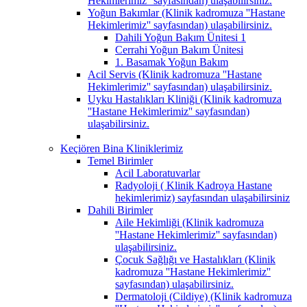
Hekimlerimiz'' sayfasından) ulaşabilirsiniz.
Yoğun Bakımlar (Klinik kadromuza ''Hastane
Hekimlerimiz'' sayfasından) ulaşabilirsiniz.
Dahili Yoğun Bakım Ünitesi 1
Cerrahi Yoğun Bakım Ünitesi
1. Basamak Yoğun Bakım
Acil Servis (Klinik kadromuza ''Hastane
Hekimlerimiz'' sayfasından) ulaşabilirsiniz.
Uyku Hastalıkları Kliniği (Klinik kadromuza
''Hastane Hekimlerimiz'' sayfasından)
ulaşabilirsiniz.
Keçiören Bina Kliniklerimiz
Temel Birimler
Acil Laboratuvarlar
Radyoloji ( Klinik Kadroya Hastane
hekimlerimiz) sayfasından ulaşabilirsiniz
Dahili Birimler
Aile Hekimliği (Klinik kadromuza
''Hastane Hekimlerimiz'' sayfasından)
ulaşabilirsiniz.
Çocuk Sağlığı ve Hastalıkları (Klinik
kadromuza ''Hastane Hekimlerimiz''
sayfasından) ulaşabilirsiniz.
Dermatoloji (Cildiye) (Klinik kadromuza