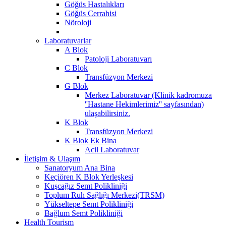
Göğüs Hastalıkları
Göğüs Cerrahisi
Nöroloji
Laboratuvarlar
A Blok
Patoloji Laboratuvarı
C Blok
Transfüzyon Merkezi
G Blok
Merkez Laboratuvar (Klinik kadromuza
''Hastane Hekimlerimiz'' sayfasından)
ulaşabilirsiniz.
K Blok
Transfüzyon Merkezi
K Blok Ek Bina
Acil Laboratuvar
İletişim & Ulaşım
Sanatoryum Ana Bina
Keçiören K Blok Yerleşkesi
Kuşcağız Semt Polikliniği
Toplum Ruh Sağlığı Merkezi(TRSM)
Yükseltepe Semt Polikliniği
Bağlum Semt Polikliniği
Health Tourism