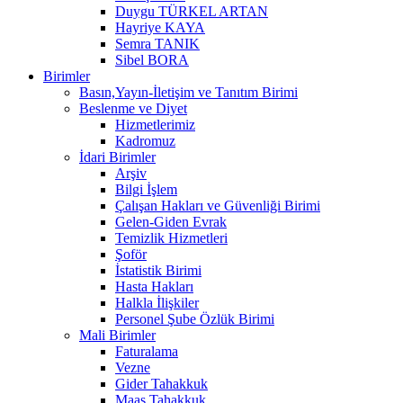
Duygu TÜRKEL ARTAN
Hayriye KAYA
Semra TANIK
Sibel BORA
Birimler
Basın,Yayın-İletişim ve Tanıtım Birimi
Beslenme ve Diyet
Hizmetlerimiz
Kadromuz
İdari Birimler
Arşiv
Bilgi İşlem
Çalışan Hakları ve Güvenliği Birimi
Gelen-Giden Evrak
Temizlik Hizmetleri
Şoför
İstatistik Birimi
Hasta Hakları
Halkla İlişkiler
Personel Şube Özlük Birimi
Mali Birimler
Faturalama
Vezne
Gider Tahakkuk
Maaş Tahakkuk