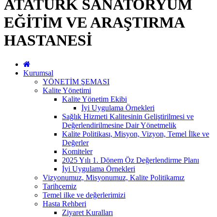
ATATÜRK SANATORYUM
EĞİTİM VE ARAŞTIRMA
HASTANESİ
Kurumsal
YÖNETİM ŞEMASI
Kalite Yönetimi
Kalite Yönetim Ekibi
İyi Uygulama Örnekleri
Sağlık Hizmeti Kalitesinin Geliştirilmesi ve
Değerlendirilmesine Dair Yönetmelik
Kalite Politikası, Misyon, Vizyon, Temel İlke ve
Değerler
Komiteler
2025 Yılı 1. Dönem Öz Değerlendirme Planı
İyi Uygulama Örnekleri
Vizyonumuz, Misyonumuz, Kalite Politikamız
Tarihçemiz
Temel ilke ve değerlerimizi
Hasta Rehberi
Ziyaret Kuralları