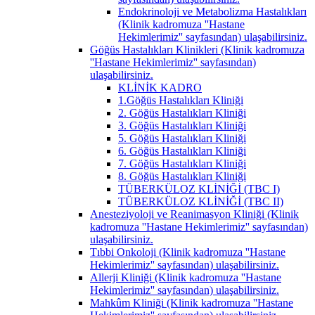
Endokrinoloji ve Metabolizma Hastalıkları
(Klinik kadromuza ''Hastane
Hekimlerimiz'' sayfasından) ulaşabilirsiniz.
Göğüs Hastalıkları Klinikleri (Klinik kadromuza
''Hastane Hekimlerimiz'' sayfasından)
ulaşabilirsiniz.
KLİNİK KADRO
1.Göğüs Hastalıkları Kliniği
2. Göğüs Hastalıkları Kliniği
3. Göğüs Hastalıkları Kliniği
5. Göğüs Hastalıkları Kliniği
6. Göğüs Hastalıkları Kliniği
7. Göğüs Hastalıkları Kliniği
8. Göğüs Hastalıkları Kliniği
TÜBERKÜLOZ KLİNİĞİ (TBC I)
TÜBERKÜLOZ KLİNİĞİ (TBC II)
Anesteziyoloji ve Reanimasyon Kliniği (Klinik
kadromuza ''Hastane Hekimlerimiz'' sayfasından)
ulaşabilirsiniz.
Tıbbi Onkoloji (Klinik kadromuza ''Hastane
Hekimlerimiz'' sayfasından) ulaşabilirsiniz.
Allerji Kliniği (Klinik kadromuza ''Hastane
Hekimlerimiz'' sayfasından) ulaşabilirsiniz.
Mahkûm Kliniği (Klinik kadromuza ''Hastane