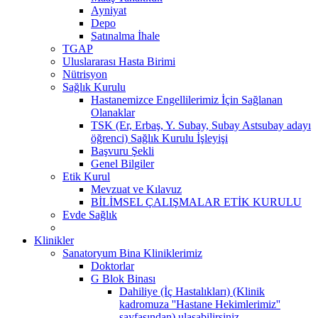
Ayniyat
Depo
Satınalma İhale
TGAP
Uluslararası Hasta Birimi
Nütrisyon
Sağlık Kurulu
Hastanemizce Engellilerimiz İçin Sağlanan
Olanaklar
TSK (Er, Erbaş, Y. Subay, Subay Astsubay adayı
öğrenci) Sağlık Kurulu İşleyişi
Başvuru Şekli
Genel Bilgiler
Etik Kurul
Mevzuat ve Kılavuz
BİLİMSEL ÇALIŞMALAR ETİK KURULU
Evde Sağlık
Klinikler
Sanatoryum Bina Kliniklerimiz
Doktorlar
G Blok Binası
Dahiliye (İç Hastalıkları) (Klinik
kadromuza ''Hastane Hekimlerimiz''
sayfasından) ulaşabilirsiniz.