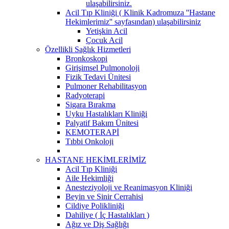
ulaşabilirsiniz.
Acil Tıp Kliniği ( Klinik Kadromuza ''Hastane
Hekimlerimiz'' sayfasından) ulaşabilirsiniz
Yetişkin Acil
Çocuk Acil
Özellikli Sağlık Hizmetleri
Bronkoskopi
Girişimsel Pulmonoloji
Fizik Tedavi Ünitesi
Pulmoner Rehabilitasyon
Radyoterapi
Sigara Bırakma
Uyku Hastalıkları Kliniği
Palyatif Bakım Ünitesi
KEMOTERAPİ
Tıbbi Onkoloji
HASTANE HEKİMLERİMİZ
Acil Tıp Kliniği
Aile Hekimliği
Anesteziyoloji ve Reanimasyon Kliniği
Beyin ve Sinir Cerrahisi
Cildiye Polikliniği
Dahiliye ( İç Hastalıkları )
Ağız ve Diş Sağlığı