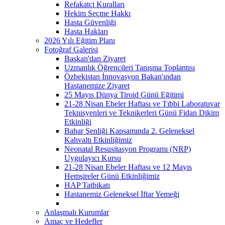
Refakatçi Kuralları
Hekim Seçme Hakkı
Hasta Güvenliği
Hasta Hakları
2026 Yılı Eğitim Planı
Fotoğraf Galerisi
Başkan'dan Ziyaret
Uzmanlık Öğrencileri Tanışma Toplantısı
Özbekistan İnnovasyon Bakan'ından
Hastanemize Ziyaret
25 Mayıs Dünya Tiroid Günü Eğitimi
21-28 Nisan Ebeler Haftası ve Tıbbi Laboratuvar
Teknisyenleri ve Teknikerleri Günü Fidan Dikim
Etkinliği
Bahar Şenliği Kapsamında 2. Geleneksel
Kahvaltı Etkinliğimiz
Neonatal Resusitasyon Programı (NRP)
Uygulayıcı Kursu
21-28 Nisan Ebeler Haftası ve 12 Mayıs
Hemşireler Günü Etkinliğimiz
HAP Tatbikatı
Hastanemiz Geleneksel İftar Yemeği
Anlaşmalı Kurumlar
Amaç ve Hedefler