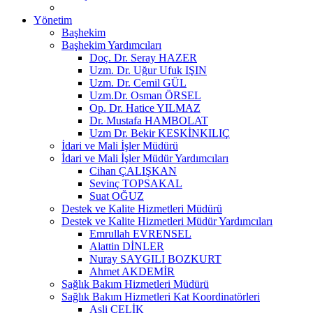
Yönetim
Başhekim
Başhekim Yardımcıları
Doç. Dr. Seray HAZER
Uzm. Dr. Uğur Ufuk IŞIN
Uzm. Dr. Cemil GÜL
Uzm.Dr. Osman ÖRSEL
Op. Dr. Hatice YILMAZ
Dr. Mustafa HAMBOLAT
Uzm Dr. Bekir KESKİNKILIÇ
İdari ve Mali İşler Müdürü
İdari ve Mali İşler Müdür Yardımcıları
Cihan ÇALIŞKAN
Sevinç TOPSAKAL
Suat OĞUZ
Destek ve Kalite Hizmetleri Müdürü
Destek ve Kalite Hizmetleri Müdür Yardımcıları
Emrullah EVRENSEL
Alattin DİNLER
Nuray SAYGILI BOZKURT
Ahmet AKDEMİR
Sağlık Bakım Hizmetleri Müdürü
Sağlık Bakım Hizmetleri Kat Koordinatörleri
Asli ÇELİK