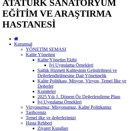
ATATÜRK SANATORYUM
EĞİTİM VE ARAŞTIRMA
HASTANESİ
Kurumsal
YÖNETİM ŞEMASI
Kalite Yönetimi
Kalite Yönetim Ekibi
İyi Uygulama Örnekleri
Sağlık Hizmeti Kalitesinin Geliştirilmesi ve
Değerlendirilmesine Dair Yönetmelik
Kalite Politikası, Misyon, Vizyon, Temel İlke ve
Değerler
Komiteler
2025 Yılı 1. Dönem Öz Değerlendirme Planı
İyi Uygulama Örnekleri
Vizyonumuz, Misyonumuz, Kalite Politikamız
Tarihçemiz
Temel ilke ve değerlerimizi
Hasta Rehberi
Ziyaret Kuralları