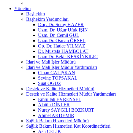
Yönetim
Başhekim
Başhekim Yardımcıları
Doç. Dr. Seray HAZER
Uzm. Dr. Uğur Ufuk IŞIN
Uzm. Dr. Cemil GÜL
Uzm.Dr. Osman ÖRSEL
Op. Dr. Hatice YILMAZ
Dr. Mustafa HAMBOLAT
Uzm Dr. Bekir KESKİNKILIÇ
İdari ve Mali İşler Müdürü
İdari ve Mali İşler Müdür Yardımcıları
Cihan ÇALIŞKAN
Sevinç TOPSAKAL
Suat OĞUZ
Destek ve Kalite Hizmetleri Müdürü
Destek ve Kalite Hizmetleri Müdür Yardımcıları
Emrullah EVRENSEL
Alattin DİNLER
Nuray SAYGILI BOZKURT
Ahmet AKDEMİR
Sağlık Bakım Hizmetleri Müdürü
Sağlık Bakım Hizmetleri Kat Koordinatörleri
Asli ÇELİK