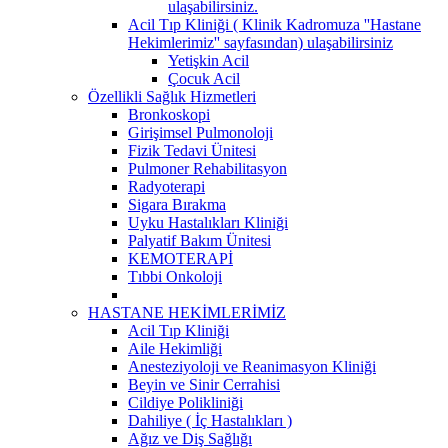
ulaşabilirsiniz.
Acil Tıp Kliniği ( Klinik Kadromuza ''Hastane
Hekimlerimiz'' sayfasından) ulaşabilirsiniz
Yetişkin Acil
Çocuk Acil
Özellikli Sağlık Hizmetleri
Bronkoskopi
Girişimsel Pulmonoloji
Fizik Tedavi Ünitesi
Pulmoner Rehabilitasyon
Radyoterapi
Sigara Bırakma
Uyku Hastalıkları Kliniği
Palyatif Bakım Ünitesi
KEMOTERAPİ
Tıbbi Onkoloji
HASTANE HEKİMLERİMİZ
Acil Tıp Kliniği
Aile Hekimliği
Anesteziyoloji ve Reanimasyon Kliniği
Beyin ve Sinir Cerrahisi
Cildiye Polikliniği
Dahiliye ( İç Hastalıkları )
Ağız ve Diş Sağlığı