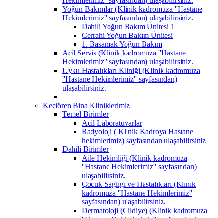
Hekimlerimiz'' sayfasından) ulaşabilirsiniz.
Yoğun Bakımlar (Klinik kadromuza ''Hastane
Hekimlerimiz'' sayfasından) ulaşabilirsiniz.
Dahili Yoğun Bakım Ünitesi 1
Cerrahi Yoğun Bakım Ünitesi
1. Basamak Yoğun Bakım
Acil Servis (Klinik kadromuza ''Hastane
Hekimlerimiz'' sayfasından) ulaşabilirsiniz.
Uyku Hastalıkları Kliniği (Klinik kadromuza
''Hastane Hekimlerimiz'' sayfasından)
ulaşabilirsiniz.
Keçiören Bina Kliniklerimiz
Temel Birimler
Acil Laboratuvarlar
Radyoloji ( Klinik Kadroya Hastane
hekimlerimiz) sayfasından ulaşabilirsiniz
Dahili Birimler
Aile Hekimliği (Klinik kadromuza
''Hastane Hekimlerimiz'' sayfasından)
ulaşabilirsiniz.
Çocuk Sağlığı ve Hastalıkları (Klinik
kadromuza ''Hastane Hekimlerimiz''
sayfasından) ulaşabilirsiniz.
Dermatoloji (Cildiye) (Klinik kadromuza