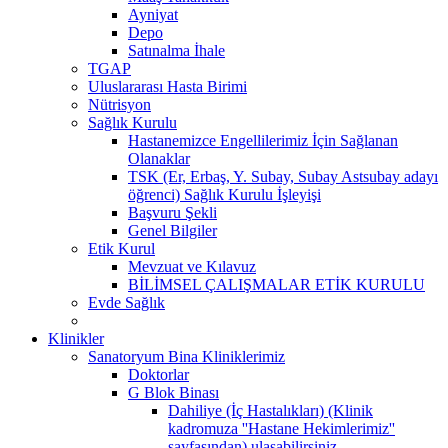
Ayniyat
Depo
Satınalma İhale
TGAP
Uluslararası Hasta Birimi
Nütrisyon
Sağlık Kurulu
Hastanemizce Engellilerimiz İçin Sağlanan
Olanaklar
TSK (Er, Erbaş, Y. Subay, Subay Astsubay adayı
öğrenci) Sağlık Kurulu İşleyişi
Başvuru Şekli
Genel Bilgiler
Etik Kurul
Mevzuat ve Kılavuz
BİLİMSEL ÇALIŞMALAR ETİK KURULU
Evde Sağlık
Klinikler
Sanatoryum Bina Kliniklerimiz
Doktorlar
G Blok Binası
Dahiliye (İç Hastalıkları) (Klinik
kadromuza ''Hastane Hekimlerimiz''
sayfasından) ulaşabilirsiniz.