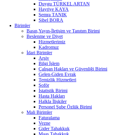
Duygu TÜRKEL ARTAN
Hayriye KAYA
Semra TANIK
Sibel BORA
Birimler
Basın,Yayın-İletişim ve Tanıtım Birimi
Beslenme ve Diyet
Hizmetlerimiz
Kadromuz
İdari Birimler
Arşiv
Bilgi İşlem
Çalışan Hakları ve Güvenliği Birimi
Gelen-Giden Evrak
Temizlik Hizmetleri
Şoför
İstatistik Birimi
Hasta Hakları
Halkla İlişkiler
Personel Şube Özlük Birimi
Mali Birimler
Faturalama
Vezne
Gider Tahakkuk
Maaş Tahakkuk