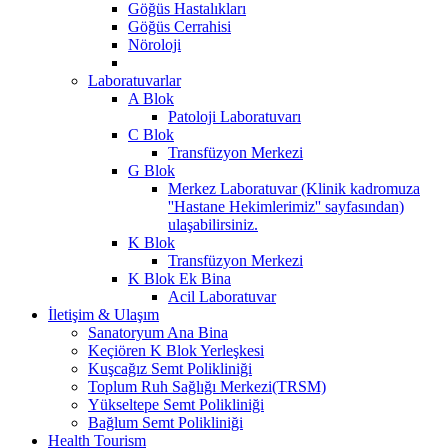
Göğüs Hastalıkları
Göğüs Cerrahisi
Nöroloji
Laboratuvarlar
A Blok
Patoloji Laboratuvarı
C Blok
Transfüzyon Merkezi
G Blok
Merkez Laboratuvar (Klinik kadromuza
''Hastane Hekimlerimiz'' sayfasından)
ulaşabilirsiniz.
K Blok
Transfüzyon Merkezi
K Blok Ek Bina
Acil Laboratuvar
İletişim & Ulaşım
Sanatoryum Ana Bina
Keçiören K Blok Yerleşkesi
Kuşcağız Semt Polikliniği
Toplum Ruh Sağlığı Merkezi(TRSM)
Yükseltepe Semt Polikliniği
Bağlum Semt Polikliniği
Health Tourism