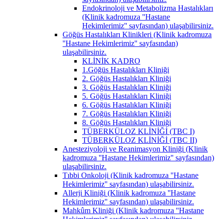
Endokrinoloji ve Metabolizma Hastalıkları
(Klinik kadromuza ''Hastane
Hekimlerimiz'' sayfasından) ulaşabilirsiniz.
Göğüs Hastalıkları Klinikleri (Klinik kadromuza
''Hastane Hekimlerimiz'' sayfasından)
ulaşabilirsiniz.
KLİNİK KADRO
1.Göğüs Hastalıkları Kliniği
2. Göğüs Hastalıkları Kliniği
3. Göğüs Hastalıkları Kliniği
5. Göğüs Hastalıkları Kliniği
6. Göğüs Hastalıkları Kliniği
7. Göğüs Hastalıkları Kliniği
8. Göğüs Hastalıkları Kliniği
TÜBERKÜLOZ KLİNİĞİ (TBC I)
TÜBERKÜLOZ KLİNİĞİ (TBC II)
Anesteziyoloji ve Reanimasyon Kliniği (Klinik
kadromuza ''Hastane Hekimlerimiz'' sayfasından)
ulaşabilirsiniz.
Tıbbi Onkoloji (Klinik kadromuza ''Hastane
Hekimlerimiz'' sayfasından) ulaşabilirsiniz.
Allerji Kliniği (Klinik kadromuza ''Hastane
Hekimlerimiz'' sayfasından) ulaşabilirsiniz.
Mahkûm Kliniği (Klinik kadromuza ''Hastane