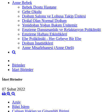
Anne Bebek
Bebek Dostu Hastane
Gebe Okulu
Doğum Salonu ve Lohusa Takip Ünitesi
Doğal Olan Normal Doğum
Yenidoğan Yoğun Bakım Ünitemiz
Emzirme Danışmanlığı ve Relaktasyon Polikliniği
Emzirme Haftası Etkinlikleri
Ebe Polikliniği - Her Gebeye Bir Ebe
Doğum İstatistikleri
Anne Misafirhanesi (Anne Oteli)
Birimler
İdari Birimler
İdari Birimler
07 Şubat 2022
Arşiv
Bilgi İşlem
Çalışan Hakları ve Güvenliği Birimi