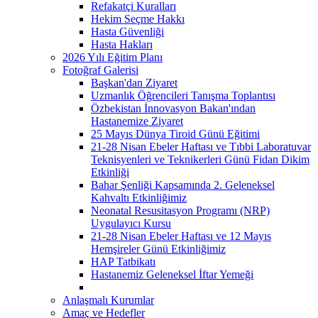
Refakatçi Kuralları
Hekim Seçme Hakkı
Hasta Güvenliği
Hasta Hakları
2026 Yılı Eğitim Planı
Fotoğraf Galerisi
Başkan'dan Ziyaret
Uzmanlık Öğrencileri Tanışma Toplantısı
Özbekistan İnnovasyon Bakan'ından
Hastanemize Ziyaret
25 Mayıs Dünya Tiroid Günü Eğitimi
21-28 Nisan Ebeler Haftası ve Tıbbi Laboratuvar
Teknisyenleri ve Teknikerleri Günü Fidan Dikim
Etkinliği
Bahar Şenliği Kapsamında 2. Geleneksel
Kahvaltı Etkinliğimiz
Neonatal Resusitasyon Programı (NRP)
Uygulayıcı Kursu
21-28 Nisan Ebeler Haftası ve 12 Mayıs
Hemşireler Günü Etkinliğimiz
HAP Tatbikatı
Hastanemiz Geleneksel İftar Yemeği
Anlaşmalı Kurumlar
Amaç ve Hedefler