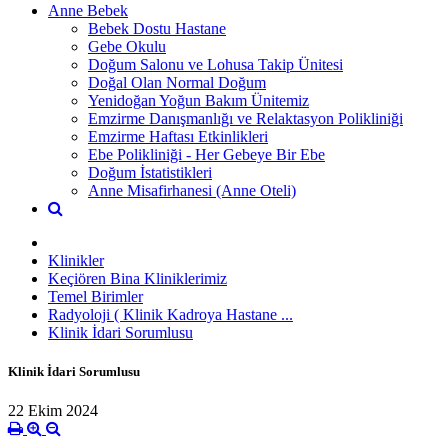
Anne Bebek
Bebek Dostu Hastane
Gebe Okulu
Doğum Salonu ve Lohusa Takip Ünitesi
Doğal Olan Normal Doğum
Yenidoğan Yoğun Bakım Ünitemiz
Emzirme Danışmanlığı ve Relaktasyon Polikliniği
Emzirme Haftası Etkinlikleri
Ebe Polikliniği - Her Gebeye Bir Ebe
Doğum İstatistikleri
Anne Misafirhanesi (Anne Oteli)
Klinikler
Keçiören Bina Kliniklerimiz
Temel Birimler
Radyoloji ( Klinik Kadroya Hastane ...
Klinik İdari Sorumlusu
Klinik İdari Sorumlusu
22 Ekim 2024