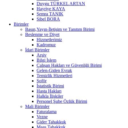
Duygu TÜRKEL ARTAN
Hayriye KAYA
Semra TANIK
Sibel BORA
Birimler
Basın,Yayın-İletişim ve Tanıtım Birimi
Beslenme ve Diyet
Hizmetlerimiz
Kadromuz
İdari Birimler
Arşiv
Bilgi İşlem
Çalışan Hakları ve Güvenliği Birimi
Gelen-Giden Evrak
Temizlik Hizmetleri
Şoför
İstatistik Birimi
Hasta Hakları
Halkla İlişkiler
Personel Şube Özlük Birimi
Mali Birimler
Faturalama
Vezne
Gider Tahakkuk
Maaş Tahakkuk