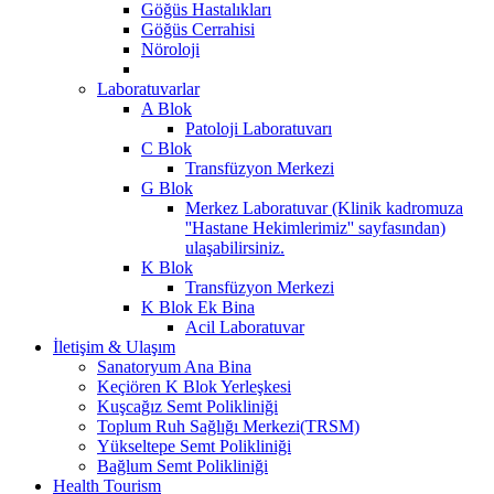
Göğüs Hastalıkları
Göğüs Cerrahisi
Nöroloji
Laboratuvarlar
A Blok
Patoloji Laboratuvarı
C Blok
Transfüzyon Merkezi
G Blok
Merkez Laboratuvar (Klinik kadromuza
''Hastane Hekimlerimiz'' sayfasından)
ulaşabilirsiniz.
K Blok
Transfüzyon Merkezi
K Blok Ek Bina
Acil Laboratuvar
İletişim & Ulaşım
Sanatoryum Ana Bina
Keçiören K Blok Yerleşkesi
Kuşcağız Semt Polikliniği
Toplum Ruh Sağlığı Merkezi(TRSM)
Yükseltepe Semt Polikliniği
Bağlum Semt Polikliniği
Health Tourism