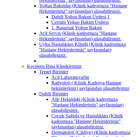
Hekimlerimiz'' sayfasından) ulaşabilirsiniz.
Yoğun Bakımlar (Klinik kadromuza ''Hastane
Hekimlerimiz'' sayfasından) ulaşabilirsiniz.
Dahili Yoğun Bakım Ünitesi 1
Cerrahi Yoğun Bakım Ünitesi
1. Basamak Yoğun Bakım
Acil Servis (Klinik kadromuza ''Hastane
Hekimlerimiz'' sayfasından) ulaşabilirsiniz.
Uyku Hastalıkları Kliniği (Klinik kadromuza
''Hastane Hekimlerimiz'' sayfasından)
ulaşabilirsiniz.
Keçiören Bina Kliniklerimiz
Temel Birimler
Acil Laboratuvarlar
Radyoloji ( Klinik Kadroya Hastane
hekimlerimiz) sayfasından ulaşabilirsiniz
Dahili Birimler
Aile Hekimliği (Klinik kadromuza
''Hastane Hekimlerimiz'' sayfasından)
ulaşabilirsiniz.
Çocuk Sağlığı ve Hastalıkları (Klinik
kadromuza ''Hastane Hekimlerimiz''
sayfasından) ulaşabilirsiniz.
Dermatoloji (Cildiye) (Klinik kadromuza