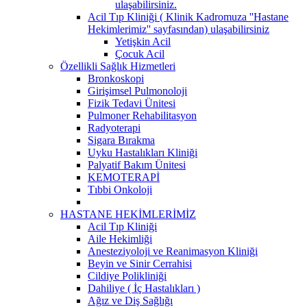
ulaşabilirsiniz.
Acil Tıp Kliniği ( Klinik Kadromuza ''Hastane
Hekimlerimiz'' sayfasından) ulaşabilirsiniz
Yetişkin Acil
Çocuk Acil
Özellikli Sağlık Hizmetleri
Bronkoskopi
Girişimsel Pulmonoloji
Fizik Tedavi Ünitesi
Pulmoner Rehabilitasyon
Radyoterapi
Sigara Bırakma
Uyku Hastalıkları Kliniği
Palyatif Bakım Ünitesi
KEMOTERAPİ
Tıbbi Onkoloji
HASTANE HEKİMLERİMİZ
Acil Tıp Kliniği
Aile Hekimliği
Anesteziyoloji ve Reanimasyon Kliniği
Beyin ve Sinir Cerrahisi
Cildiye Polikliniği
Dahiliye ( İç Hastalıkları )
Ağız ve Diş Sağlığı