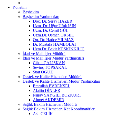
Yönetim
Başhekim
Başhekim Yardımcıları
Doç. Dr. Seray HAZER
Uzm. Dr. Uğur Ufuk IŞIN
Uzm. Dr. Cemil GÜL
Uzm.Dr. Osman ÖRSEL
Op. Dr. Hatice YILMAZ
Dr. Mustafa HAMBOLAT
Uzm Dr. Bekir KESKİNKILIÇ
İdari ve Mali İşler Müdürü
İdari ve Mali İşler Müdür Yardımcıları
Cihan ÇALIŞKAN
Sevinç TOPSAKAL
Suat OĞUZ
Destek ve Kalite Hizmetleri Müdürü
Destek ve Kalite Hizmetleri Müdür Yardımcıları
Emrullah EVRENSEL
Alattin DİNLER
Nuray SAYGILI BOZKURT
Ahmet AKDEMİR
Sağlık Bakım Hizmetleri Müdürü
Sağlık Bakım Hizmetleri Kat Koordinatörleri
Asli ÇELİK