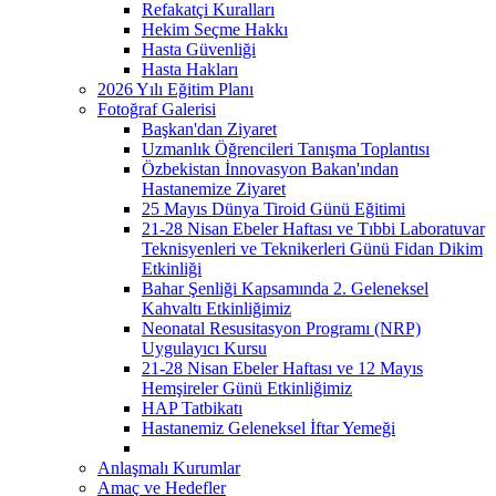
Refakatçi Kuralları
Hekim Seçme Hakkı
Hasta Güvenliği
Hasta Hakları
2026 Yılı Eğitim Planı
Fotoğraf Galerisi
Başkan'dan Ziyaret
Uzmanlık Öğrencileri Tanışma Toplantısı
Özbekistan İnnovasyon Bakan'ından
Hastanemize Ziyaret
25 Mayıs Dünya Tiroid Günü Eğitimi
21-28 Nisan Ebeler Haftası ve Tıbbi Laboratuvar
Teknisyenleri ve Teknikerleri Günü Fidan Dikim
Etkinliği
Bahar Şenliği Kapsamında 2. Geleneksel
Kahvaltı Etkinliğimiz
Neonatal Resusitasyon Programı (NRP)
Uygulayıcı Kursu
21-28 Nisan Ebeler Haftası ve 12 Mayıs
Hemşireler Günü Etkinliğimiz
HAP Tatbikatı
Hastanemiz Geleneksel İftar Yemeği
Anlaşmalı Kurumlar
Amaç ve Hedefler