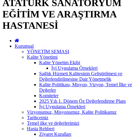
ATATÜRK SANATORYUM
EĞİTİM VE ARAŞTIRMA
HASTANESİ
Kurumsal
YÖNETİM ŞEMASI
Kalite Yönetimi
Kalite Yönetim Ekibi
İyi Uygulama Örnekleri
Sağlık Hizmeti Kalitesinin Geliştirilmesi ve
Değerlendirilmesine Dair Yönetmelik
Kalite Politikası, Misyon, Vizyon, Temel İlke ve
Değerler
Komiteler
2025 Yılı 1. Dönem Öz Değerlendirme Planı
İyi Uygulama Örnekleri
Vizyonumuz, Misyonumuz, Kalite Politikamız
Tarihçemiz
Temel ilke ve değerlerimizi
Hasta Rehberi
Ziyaret Kuralları