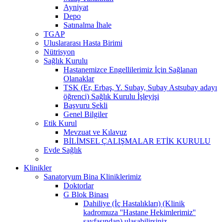
Ayniyat
Depo
Satınalma İhale
TGAP
Uluslararası Hasta Birimi
Nütrisyon
Sağlık Kurulu
Hastanemizce Engellilerimiz İçin Sağlanan
Olanaklar
TSK (Er, Erbaş, Y. Subay, Subay Astsubay adayı
öğrenci) Sağlık Kurulu İşleyişi
Başvuru Şekli
Genel Bilgiler
Etik Kurul
Mevzuat ve Kılavuz
BİLİMSEL ÇALIŞMALAR ETİK KURULU
Evde Sağlık
Klinikler
Sanatoryum Bina Kliniklerimiz
Doktorlar
G Blok Binası
Dahiliye (İç Hastalıkları) (Klinik
kadromuza ''Hastane Hekimlerimiz''
sayfasından) ulaşabilirsiniz.