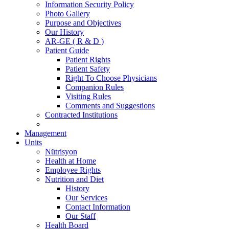
Information Security Policy
Photo Gallery
Purpose and Objectives
Our History
AR-GE ( R & D )
Patient Guide
Patient Rights
Patient Safety
Right To Choose Physicians
Companion Rules
Visiting Rules
Comments and Suggestions
Contracted Institutions
Management
Units
Nütrisyon
Health at Home
Employee Rights
Nutrition and Diet
History
Our Services
Contact Information
Our Staff
Health Board