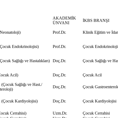
AKADEMİK
İKBS BRANŞI
ÜNVANI
Neonatoloji)
Prof.Dr.
Klinik Eğitim ve İda
Çocuk Endokrinolojisi)
Prof.Dr.
Çocuk Endokrinoloji
Çocuk Sağlığı ve Hastalıkları)
Doç.Dr.
Çocuk Sağlığı ve Hast
ocuk Acil)
Doç.Dr.
Çocuk Acil
 (Çocuk Sağlığı ve Hast./
Doç.Dr.
Çocuk Gastroenterolo
eroloji)
i (Çocuk Kardiyolojisi)
Doç.Dr.
Çocuk Kardiyolojisi
ocuk Cerrahisi)
Uzm.Dr.
Çocuk Cerrahisi