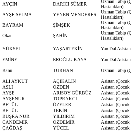
Uzman Tabip (Ç
AYÇİN
DARICI SÜMER
Hastalıkları)
Uzman Tabip (Ç
AYŞE SELMA
YENEN MENDERES
Hastalıkları)
Uzman Tabip (Ç
BAYRAM
ŞİMŞEK
Hastalıkları)
Uzman Tabip (Ç
Okan
ŞAHİN
Hastalıkları)
YÜKSEL
YAŞARTEKİN
Yan Dal Asistan
EMİNE
EROĞLU KAYA
Yan Dal Asistan
Banu
TURHAN
Uzman Tabip (Ço
ALİ AYKUT
AÇIKALIN
Asistan (Çocuk S
ASLI
ÖZDEN
Asistan (Çocuk S
AYŞE
ARISOY GÜRBÜZ
Asistan (Çocuk S
AYŞENUR
TOPRAKCI
Asistan (Çocuk S
BETÜL
ÖZELER
Asistan (Çocuk S
BETÜL
TEKİN
Asistan (Çocuk S
BÜŞRA NUR
YILDIRIM
Asistan (Çocuk S
CANDEMİR
ÖZDEMİR
Asistan (Çocuk S
ÇAĞDAŞ
YÜCEL
Asistan (Çocuk S