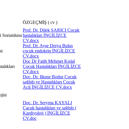
ÖZGEÇMİŞ ( cv )
Prof. Dr. Dilek SARICI Çocuk
ri Sorumlusu
hastalıkları İNGİLİZCE
CV.docx
Prof. Dr. Ayşe Derya Buluş
si
çocuk endokrin İNGİLİZCE
CV.docx
Doç Dr Fatih Mehmet Kışlal
alıkları
Çocuk Hastalıkları İNGİLİZCE
CV.docx
Doç. Dr. Ilknur Bodur Çocuk
sağlığı ve Hastalıkları Çocuk
Acil İNGİLİZCE CV.docx
jisi
Doç. Dr. Şeryma KAYALI
Çacuk hastalıkları ve sağlığı (
Kardiyoloji ) İNGİLİZCE
CV.doc