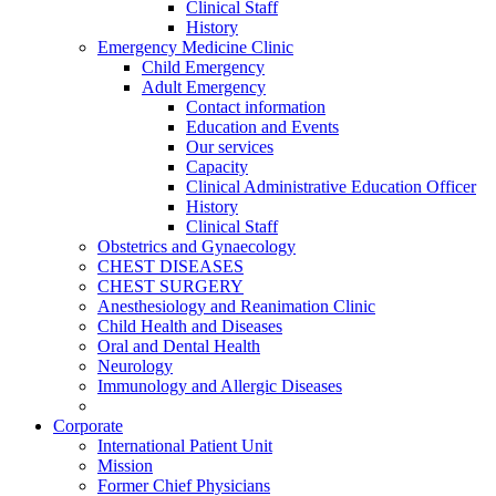
Clinical Staff
History
Emergency Medicine Clinic
Child Emergency
Adult Emergency
Contact information
Education and Events
Our services
Capacity
Clinical Administrative Education Officer
History
Clinical Staff
Obstetrics and Gynaecology
CHEST DISEASES
CHEST SURGERY
Anesthesiology and Reanimation Clinic
Child Health and Diseases
Oral and Dental Health
Neurology
Immunology and Allergic Diseases
Corporate
International Patient Unit
Mission
Former Chief Physicians