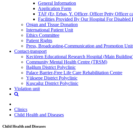
General Information
Application Form
TAF (Er, Erbaş, Y. Officer, Officer Petty Officer 
Facilities Provided By Our Hospital For Disabled 
Organ and Tissue Donation
International Patient Unit
Ethics Committee
Patient Rights
Press, Broadcasting-Communication and Promotion Unit
Contact-transport
Keçiören Educational Research Hospital (Main Building
Community Mental Health Centre (TRSM)
Bağlum District Polyclinic
Palace Barrier-Free Life Care Rehabilitation Centre
Yüksepe District Polyclinic
Kuşcağız District Polyclinic
Violation unit
Clinics
Child Health and Diseases
Child Health and Diseases