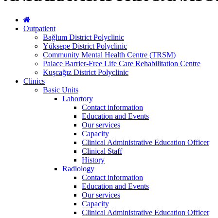
Outpatient
Bağlum District Polyclinic
Yüksepe District Polyclinic
Community Mental Health Centre (TRSM)
Palace Barrier-Free Life Care Rehabilitation Centre
Kuşcağız District Polyclinic
Clinics
Basic Units
Labortory
Contact information
Education and Events
Our services
Capacity
Clinical Administrative Education Officer
Clinical Staff
History
Radiology
Contact information
Education and Events
Our services
Capacity
Clinical Administrative Education Officer