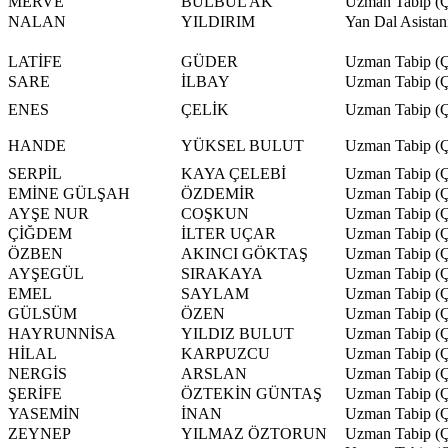
MERVE
BÜLBÜL AK
Uzman Tabip (Ç
NALAN
YILDIRIM
Yan Dal Asistan
LATİFE
GÜDER
Uzman Tabip (Ço
SARE
İLBAY
Uzman Tabip (Ço
ENES
ÇELİK
Uzman Tabip (Ç
HANDE
YÜKSEL BULUT
Uzman Tabip (Ç
SERPİL
KAYA ÇELEBİ
Uzman Tabip (Ç
EMİNE GÜLŞAH
ÖZDEMİR
Uzman Tabip (Ç
AYŞE NUR
COŞKUN
Uzman Tabip (Ç
ÇİĞDEM
İLTER UÇAR
Uzman Tabip (Ç
ÖZBEN
AKINCI GÖKTAŞ
Uzman Tabip (Ç
AYŞEGÜL
SIRAKAYA
Uzman Tabip (Ço
EMEL
SAYLAM
Uzman Tabip (Ço
GÜLSÜM
ÖZEN
Uzman Tabip (Ço
HAYRUNNİSA
YILDIZ BULUT
Uzman Tabip (Ço
HİLAL
KARPUZCU
Uzman Tabip (Ço
NERGİS
ARSLAN
Uzman Tabip (Ço
ŞERİFE
ÖZTEKİN GÜNTAŞ
Uzman Tabip (Ço
YASEMİN
İNAN
Uzman Tabip (Ço
ZEYNEP
YILMAZ ÖZTORUN
Uzman Tabip (Ço